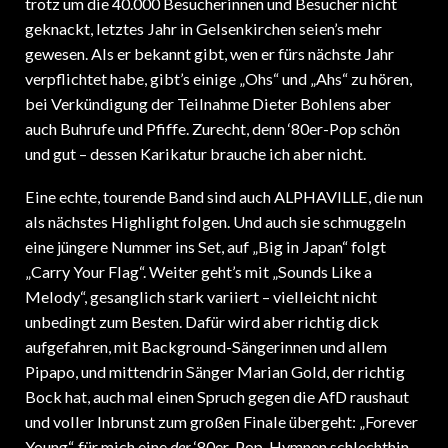
geknackt, letztes Jahr in Gelsenkirchen seien’s mehr
gewesen. Als er bekannt gibt, wen er fürs nächste Jahr
verpflichtet habe, gibt’s einige „Ohs“ und „Ahs“ zu hören,
bei Verkündigung der Teilnahme Dieter Bohlens aber
auch Buhrufe und Pfiffe. Zurecht, denn ‘80er-Pop schön
und gut – dessen Karikatur brauche ich aber nicht.
Eine echte, tourende Band sind auch ALPHAVILLE, die nun
als nächstes Highlight folgen. Und auch sie schmuggeln
eine jüngere Nummer ins Set, auf „Big in Japan“ folgt
„Carry Your Flag“. Weiter geht’s mit „Sounds Like a
Melody“, gesanglich stark variiert – vielleicht nicht
unbedingt zum Besten. Dafür wird aber richtig dick
aufgefahren, mit Background-Sängerinnen und allem
Pipapo, und mittendrin Sänger Marian Gold, der richtig
Bock hat, auch mal einen Spruch gegen die AfD raushaut
und voller Inbrunst zum großen Finale übergeht: „Forever
Young“, für mich eine
der
‘80er-Pop-Hymnen schlechthin,