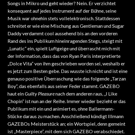
Songs in Mikro und geht wieder? Nein. Er verzichtet
konsequent auf jedes Instrument auf der Bühne, seine
Musik war ohnehin stets vollelektronisch. Stattdessen
schreitet er wie eine Mischung aus Gentleman und Sugar
Daddy verdammt cool aussehend bis an den vorderen
Rand des ins Publikum hineinragenden Stegs, steigt mit
„Lunatic“ ein, spielt Luftgeige und überrascht mich mit
der Information, dass das von Ryan Paris interpretierte
„Dolce Vita“ von ihm geschrieben worden sei, weshalb er
es jetzt zum Besten gebe. Das wusste ich nicht und ist eine
genauso positive Überraschung wie das folgende „Tarzan
Boy“, das ebenfalls aus seiner Feder stammt. GAZEBO
haut ein
Guilty Pleasure
nach dem anderen raus, „I Like
Chopin“ ist nun an der Reihe. Immer wieder bezieht er das
Publikum mit ein und animiert es, ohne Ballermann-
Stücke daraus zu machen. Anschließend kündigt Illmann
GAZEBOs Meisterstück an; ein Wortspiel, denn gemeint
ist „Masterpiece“, mit dem sich GAZEBO verabschiedet.