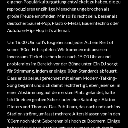
eigenen Populärkulturgattung entwickelt zu haben, die zu
reproduzieren unzählige Menschen ungebrochen als
große Freude empfinden. Mir soll’s recht sein, besser als
deutscher Säusel-Pop, Plastik-Metal, Bauerntechno oder
Autotune-
Hip-Hop ist’s allemal.
Um 16:00 Uhr soll‘s losgehen und jeder Act ein Best of
seiner ‘80er-Hits spielen. Wir kommen mit unseren
Innenraum-Tickets schon kurz nach 15:00 Uhr an und
problemlos im Bereich vor der Bühne unter. Ein DJ sorgt
für Stimmung, indem er einige ‘80er-Standards abfeuert.
Dass er dabei ausgerechnet mit einem Modern-Talking-
Song beginnt und sich damit rechtfertigt, eben jener sei in
einer Abstimmung auf dem ersten Platz gelandet, halte
ich für einen groben Scherz oder eine Sabotage-Aktion
Dieters und Thomas‘. Das Publikum, das nach und nach ins
Stadion strömt, umfasst mehrere Altersklassen von in den
‘80ern noch nicht Geborenen bis hoch zu Boomern. Einige
haben sich albern kostümiert und erinnern mich damit