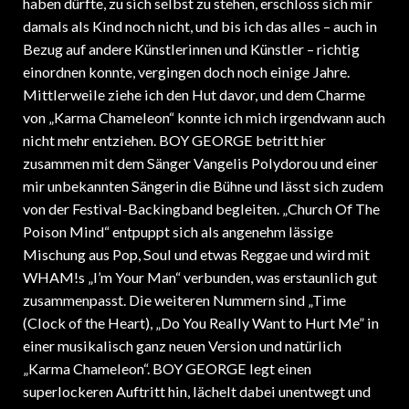
damals als Kind noch nicht, und bis ich das alles – auch in
Bezug auf andere Künstlerinnen und Künstler – richtig
einordnen konnte, vergingen doch noch einige Jahre.
Mittlerweile ziehe ich den Hut davor, und dem Charme
von „Karma Chameleon“ konnte ich mich irgendwann auch
nicht mehr entziehen. BOY GEORGE betritt hier
zusammen mit dem Sänger Vangelis Polydorou und einer
mir unbekannten Sängerin die Bühne und lässt sich zudem
von der Festival-Backingband begleiten. „Church Of The
Poison Mind“ entpuppt sich als angenehm lässige
Mischung aus Pop, Soul und etwas Reggae und wird mit
WHAM!s „I’m Your Man“ verbunden, was erstaunlich gut
zusammenpasst. Die weiteren Nummern sind „Time
(Clock of the Heart), „Do You Really Want to Hurt Me” in
einer musikalisch ganz neuen Version und natürlich
„Karma Chameleon“. BOY GEORGE legt einen
superlockeren Auftritt hin, lächelt dabei unentwegt und
scheint mit sich und der Welt im Reinen. Pure positive