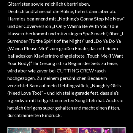
Gitarristen sowie, reichlich übertrieben,
Deutschlandfahne auf die Bühne, liefert dann aber ab:
Harmlos beginnend mit „Nothing’s Gonna Stop Me Now“
und der Coverversion „I Only Wanna Be With You“ (die
klasse rüberkommt und mitzusingen Spaß macht) über „I
Surrender (To the Spirit of the Night)“ und „Do Ya Do Ya
(Wanna Please Me)“ zum großen Finale, das mit einem
balladesken Klavierintro eingeleitete „Touch Me (I Want
Your Body)“. Ihr Gesang ist zu Beginn des Sets zu leise,
wird aber wie zuvor bei CUTTING CREW rasch
hochgezogen. Zu meinem persönlichen Bedauern
verzichtet Sam auf mein Lieblingsstück, „Naughty Girls
(Need Love Too)“ – und ich stelle gerade fest, dass sie’s
irgendwie mit teilgeklammerten Songtiteln hat. Auch sie
hat sich übrigens super gehalten und macht einen fitten,
durchtrainierten Eindruck.