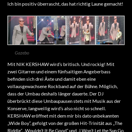
Ich bin positiv überrascht, das hat richtig Laune gemacht!
Gazebo
Mit NIK KERSHAW wird’s britisch. Und rockig! Mit
zwei Gitarren und einem fünfsaitigen Angeberbass
befinden sich drei Äxte und damit eben eine
vollausgewachsene Rockband auf der Bühne. Möglich,
dass der Umbau deshalb länger dauerte. Der DJ
überbrückt diese Umbaupausen stets mit Musik aus der
Konserve, langweilig wird’s also nicht so schnell.
KERSHAW eröffnet mit dem mir bis dato unbekannten
„Wide Boy“, gefolgt von der großen Hit-Trinität aus „The
Riddle“, „Wouldn’t It Be Good“ und „I Won’t Let the Sun Go