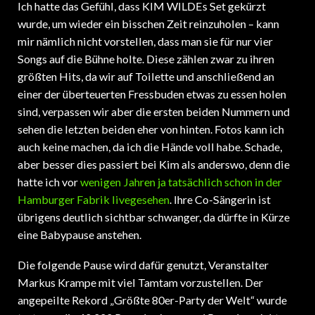
Ich hatte das Gefühl, dass KIM WILDEs Set gekürzt
wurde, um wieder ein bisschen Zeit reinzuholen – kann
mir nämlich nicht vorstellen, dass man sie für nur vier
Songs auf die Bühne holte. Diese zählen zwar zu ihren
größten Hits, da wir auf Toilette und anschließend an
einer der überteuerten Fressbuden etwas zu essen holen
sind, verpassen wir aber die ersten beiden Nummern und
sehen die letzten beiden eher von hinten. Fotos kann ich
auch keine machen, da ich die Hände voll habe. Schade,
aber besser dies passiert bei Kim als anderswo, denn die
hatte ich vor
wenigen Jahren ja tatsächlich schon in der
Hamburger Fabrik livegesehen
. Ihre Co-Sängerin ist
übrigens deutlich sichtbar schwanger, da dürfte in Kürze
eine Babypause anstehen.
Die folgende Pause wird dafür genutzt, Veranstalter
Markus Krampe mit viel Tamtam vorzustellen. Der
angepeilte Rekord „Größte 80er-Party der Welt“ wurde
trotz um die 40.000 Besucherinnen und Besucher nicht