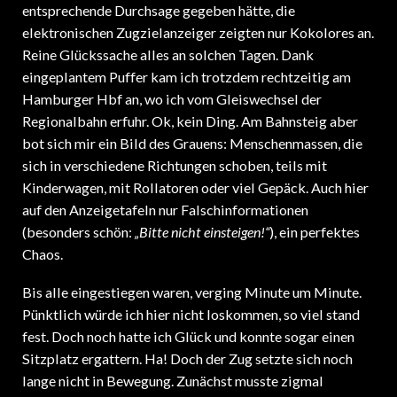
elektronischen Zugzielanzeiger zeigten nur Kokolores an.
Reine Glückssache alles an solchen Tagen. Dank
eingeplantem Puffer kam ich trotzdem rechtzeitig am
Hamburger Hbf an, wo ich vom Gleiswechsel der
Regionalbahn erfuhr. Ok, kein Ding. Am Bahnsteig aber
bot sich mir ein Bild des Grauens: Menschenmassen, die
sich in verschiedene Richtungen schoben, teils mit
Kinderwagen, mit Rollatoren oder viel Gepäck. Auch hier
auf den Anzeigetafeln nur Falschinformationen
(besonders schön:
„Bitte nicht einsteigen!“
), ein perfektes
Chaos.
Bis alle eingestiegen waren, verging Minute um Minute.
Pünktlich würde ich hier nicht loskommen, so viel stand
fest. Doch noch hatte ich Glück und konnte sogar einen
Sitzplatz ergattern. Ha! Doch der Zug setzte sich noch
lange nicht in Bewegung. Zunächst musste zigmal
durchgesagt werden, dass der Türbereich freigemacht