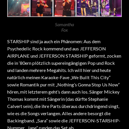
Samantha
Fox
STARSHIP sind ja auch ein Phänomen: Aus dem
Psychedelic Rock kommend und aus JEFFERSON
AIRPLANE und JEFFERSON STARSHIP geformt, zocken
die in ‘80ern plötzlich supereingängigen Pop und Rock
und landen mehrere Megahits. Ich will hier und heute
natürlich meinen Karaoke-Fave „We Built This City“
sowie Romantik pur mit „Nothing’s Gonna Stop Us Now“
hören, mit letzterem geht’s dann auch los. Sänger Mickey
Thomas kommt mit Sängerin (das dürfte Stephanie
Calvert sein), die ihre Parts überaus durchdringend singt,
wie es die Songs verlangen. Alles andere besorgt die
Backingband. „Sara“ sowie die JEFFERSON-STARSHIP-
Nummer „Jane“ runden das Set ab.