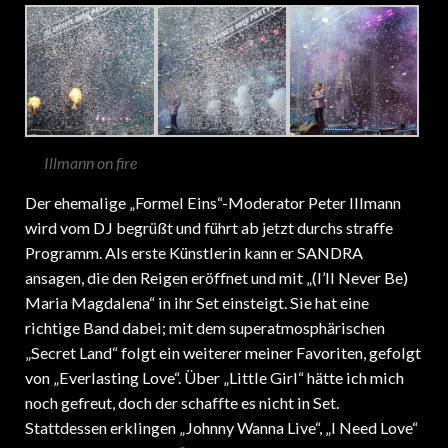
Illmann on fire
Der ehemalige „Formel Eins“-Moderator Peter Illmann
wird vom DJ begrüßt und führt ab jetzt durchs straffe
Programm. Als erste Künstlerin kann er SANDRA
ansagen, die den Reigen eröffnet und mit „(I’ll Never Be)
Maria Magdalena“ in ihr Set einsteigt. Sie hat eine
richtige Band dabei; mit dem superatmosphärischen
„Secret Land“ folgt ein weiterer meiner Favoriten, gefolgt
von „Everlasting Love“. Über „Little Girl“ hätte ich mich
noch gefreut, doch der schaffte es nicht in Set.
Stattdessen erklingen „Johnny Wanna Live“, „I Need Love“