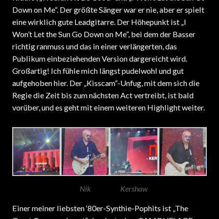
Down on Me“. Der größte Sänger war er nie, aber er spielt
eine wirklich gute Leadgitarre. Der Höhepunkt ist „I
Won’t Let the Sun Go Down on Me“, bei dem der Basser
richtig ranmuss und das in einer verlängerten, das
Publikum einbeziehenden Version dargereicht wird.
Großartig! Ich fühle mich längst pudelwohl und gut
aufgehoben hier. Der „Kisscam“-Unfug, mit dem sich die
Regie die Zeit bis zum nächsten Act vertreibt, ist bald
vorüber, und es geht mit einem weiteren Highlight weiter.
Nik
Kershaw
Einer meiner liebsten ‘80er-Synthie-Pophits ist „The
Great Commandment“ der deutschen CAMOUFLAGE,