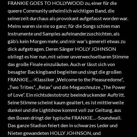
queere Community unheimlich wichtigen Band, die
seinerzeit durchaus als provokant aufgefasst worden war.
Meins waren sie nie so ganz; für die Songs schien man
Instrumente und Samples aufeinanderzuschichten, als
gäb’s kein Morgen mehr, und mir war’s generell etwas zu
dick aufgetragen. Deren Sänger HOLLY JOHNSON
obliegt es hier nun, mit seiner unverwechselbaren Stimme
das große Finale einzuläuten. Auch er lässt sich von
besagter Backingband begleiten und singt die großen
FRANKIE…-Klassiker „Welcome to the Pleasuredome“,
„Two Tribes“, „Relax“ und die Megaschnulze „The Power
of Love“. Ein nichtsdestotrotz beeindruckender Auftritt.
Seine Stimme scheint kaum gealtert, es ist mittlerweile
dunkel und die Lightshow kommt voll zur Geltung, aus
den Boxen dringt der typische FRANKIE…-Soundwall.
Das ganze Stadion feiert den in schwarzes Leder und
Nieten gewandeten HOLLY JOHNSON, und