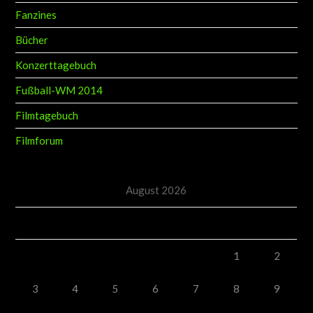
Fanzines
Bücher
Konzerttagebuch
Fußball-WM 2014
Filmtagebuch
Filmforum
August 2026
M
D
M
D
F
S
S
1
2
3
4
5
6
7
8
9