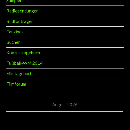
Radiosendungen
Bildtonträger
Fanzines
Bücher
Konzerttagebuch
Fußball-WM 2014
Filmtagebuch
Filmforum
August 2026
M
D
M
D
F
S
S