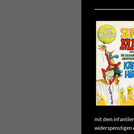
mit dem infantil
widerspenstigen A