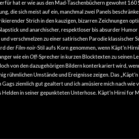
erfür hat er wie aus den Mad-Taschenbüchern gewohnt 160
ung, die sich meist auf ein, manchmal zwei Panels beschränk
rikierender Strich in den kauzigen, bizarren Zeichnungen opt
lapstick und anarchischer, respektloser bis absurder Humor 
d und verschmelzen zu einer satirischen Parodie klassischer 
ird der
Film-noir
-Stil aufs Korn genommen, wenn Käpt’n Hirni
nger wie ein
Off
-Sprecher in kurzen Blocktexten zu seinen L
edoch von den dazugehörigen Bildern konterkariert wird, wenn
nig rühmlichen Umstände und Ereignisse zeigen. Das „Käpt’n
n Gags ziemlich gut gealtert und ich amüsiere mich nach wie v
 Helden in seiner gepunkteten Unterhose. Käpt’n Hirni for