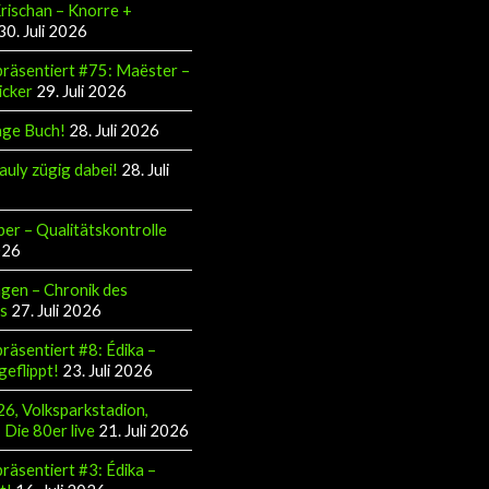
Krischan – Knorre +
30. Juli 2026
räsentiert #75: Maëster –
icker
29. Juli 2026
äge Buch!
28. Juli 2026
auly zügig dabei!
28. Juli
ber – Qualitätskontrolle
026
gen – Chronik des
s
27. Juli 2026
räsentiert #8: Édika –
geflippt!
23. Juli 2026
6, Volksparkstadion,
Die 80er live
21. Juli 2026
räsentiert #3: Édika –
t!
16. Juli 2026