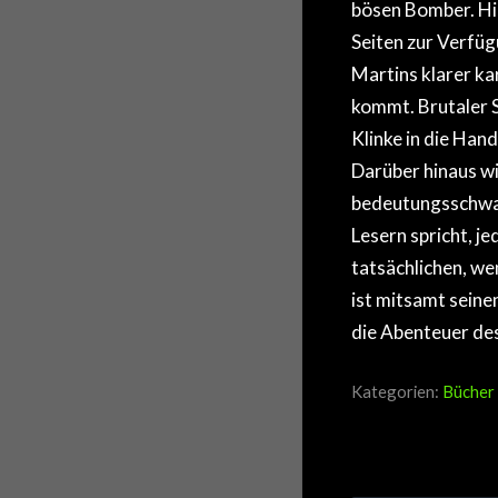
bösen Bomber. Hi
Seiten zur Verfüg
Martins klarer ka
kommt. Brutaler S
Klinke in die Han
Darüber hinaus w
bedeutungsschwa
Lesern spricht, j
tatsächlichen, we
ist mitsamt seine
die Abenteuer des
Kategorien:
Bücher