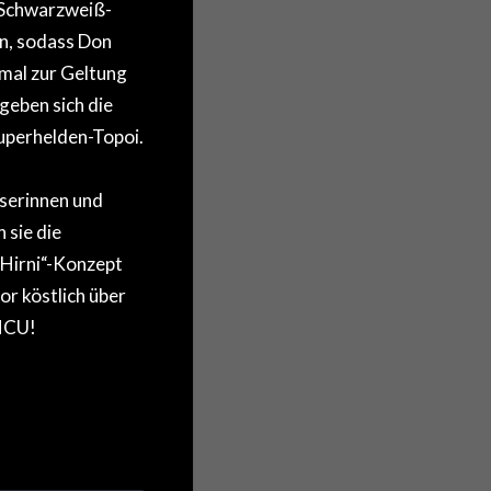
 Schwarzweiß-
en, sodass Don
imal zur Geltung
geben sich die
Superhelden-Topoi.
eserinnen und
 sie die
 Hirni“-Konzept
or köstlich über
 MCU!