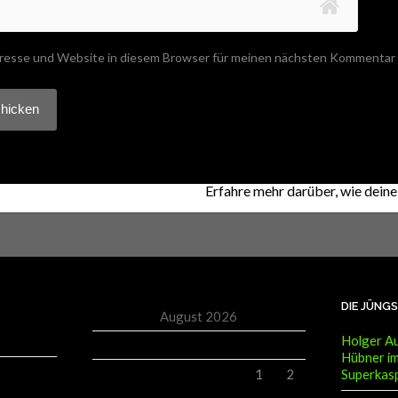
resse und Website in diesem Browser für meinen nächsten Kommentar 
 Akismet, um Spam zu reduzieren.
Erfahre mehr darüber, wie dei
DIE JÜNG
August 2026
Holger Au
M
D
M
D
F
S
S
Hübner im
Superkas
1
2