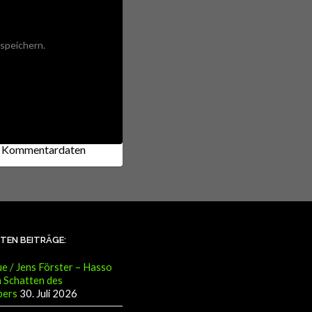
speichern.
ne Kommentardaten
STEN BEITRÄGE:
e / Jens Förster – Hasso
 Schatten des
pers
30. Juli 2026