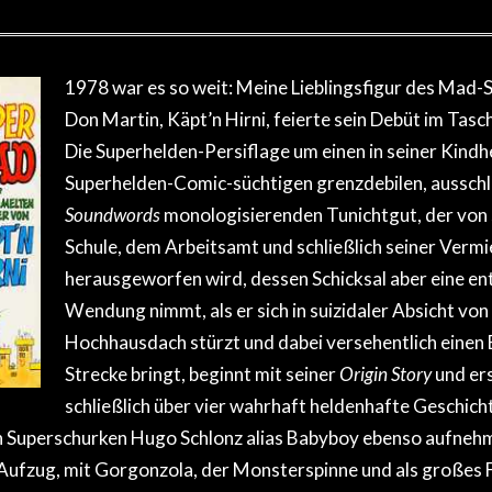
1978 war es so weit: Meine Lieblingsfigur des Mad
Don Martin, Käpt’n Hirni, feierte sein Debüt im Ta
Die Superhelden-Persiflage um einen in seiner Kindh
Superhelden-Comic-süchtigen grenzdebilen, ausschli
Soundwords
monologisierenden Tunichtgut, der von s
Schule, dem Arbeitsamt und schließlich seiner Vermi
herausgeworfen wird, dessen Schicksal aber eine e
Wendung nimmt, als er sich in suizidaler Absicht von
Hochhausdach stürzt und dabei versehentlich einen
Strecke bringt, beginnt mit seiner
Origin Story
und ers
schließlich über vier wahrhaft heldenhafte Geschicht
en Superschurken Hugo Schlonz alias Babyboy ebenso aufneh
ufzug, mit Gorgonzola, der Monsterspinne und als großes F