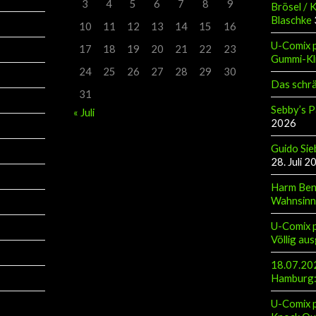
3
4
5
6
7
8
9
Brösel / 
Blaschke
10
11
12
13
14
15
16
U-Comix p
17
18
19
20
21
22
23
Gummi-Kl
24
25
26
27
28
29
30
Das schr
31
Sebby’s P
« Juli
2026
Guido Sie
28. Juli 2
Harm Ben
Wahnsinn
U-Comix p
Völlig aus
18.07.202
Hamburg: 
U-Comix p
Knock Ou