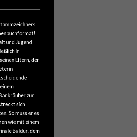
-Stammzeichners
schenbuchformat!
eit und Jugend
eßlich in
einen Eltern, der
eterin
ntscheidende
 einem
 Bankräuber zur
treckt sich
en. So muss er es
men wie mit einem
inale Baldur, dem