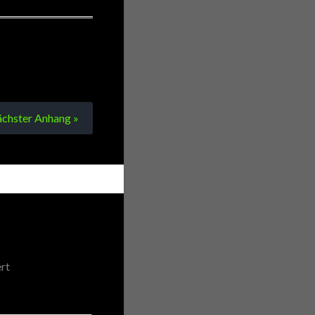
chster
Anhang
»
rt