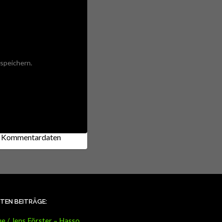
speichern.
ne Kommentardaten
STEN BEITRÄGE:
e / Jens Förster – Hasso