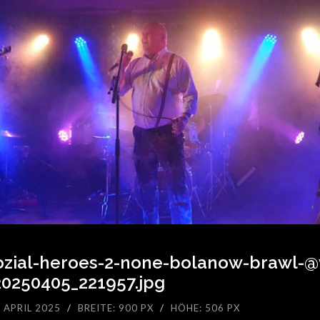
ozial-heroes-2-none-bolanow-brawl-@
20250405_221957.jpg
 APRIL 2025
/
BREITE: 900 PX
/
HÖHE: 506 PX