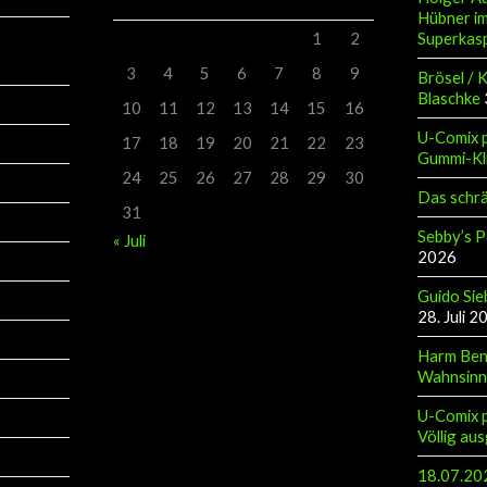
Hübner im
Superkas
1
2
3
4
5
6
7
8
9
Brösel / 
Blaschke
10
11
12
13
14
15
16
U-Comix p
17
18
19
20
21
22
23
Gummi-Kl
24
25
26
27
28
29
30
Das schr
31
Sebby’s P
« Juli
2026
Guido Sie
28. Juli 2
Harm Ben
Wahnsinn
U-Comix p
Völlig aus
18.07.202