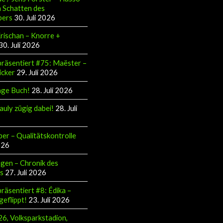
 Schatten des
pers
30. Juli 2026
Krischan – Knorre +
30. Juli 2026
räsentiert #75: Maëster –
icker
29. Juli 2026
äge Buch!
28. Juli 2026
auly zügig dabei!
28. Juli
ber – Qualitätskontrolle
026
gen – Chronik des
s
27. Juli 2026
räsentiert #8: Édika –
geflippt!
23. Juli 2026
6, Volksparkstadion,