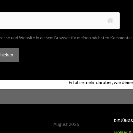
resse und Website in diesem Browser für meinen nächsten Kommentar 
 Akismet, um Spam zu reduzieren.
Erfahre mehr darüber, wie dei
DIE JÜNG
August 2026
Holger Au
M
D
M
D
F
S
S