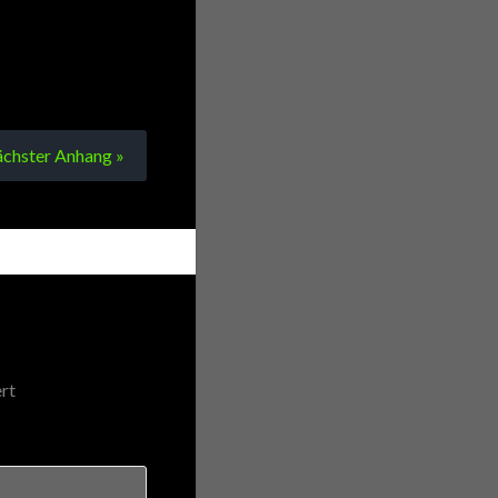
chster
Anhang
»
rt