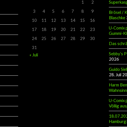
Superkas
1
2
3
4
5
6
7
8
9
Brösel / 
Blaschke
10
11
12
13
14
15
16
U-Comix p
17
18
19
20
21
22
23
Gummi-Kl
24
25
26
27
28
29
30
Das schr
31
Sebby’s P
« Juli
2026
Guido Sie
28. Juli 2
Harm Ben
Wahnsinn
U-Comix p
Völlig aus
18.07.202
Hamburg: 