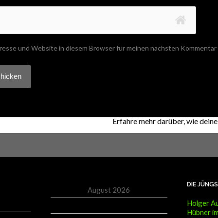
resse und Website in diesem Browser für meinen nächsten Kommentar 
 Akismet, um Spam zu reduzieren.
Erfahre mehr darüber, wie dei
DIE JÜNG
August 2026
Holger Au
M
D
M
D
F
S
S
Hübner im