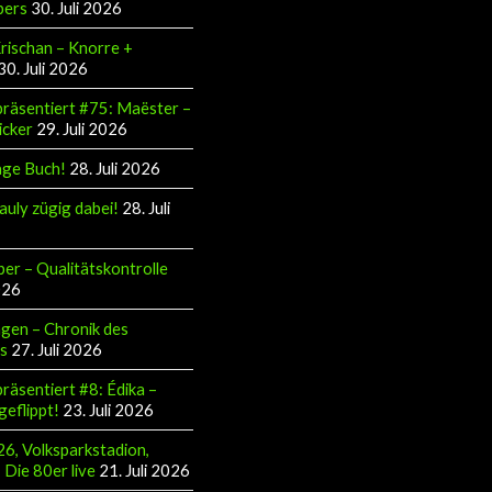
pers
30. Juli 2026
Krischan – Knorre +
30. Juli 2026
räsentiert #75: Maëster –
icker
29. Juli 2026
äge Buch!
28. Juli 2026
auly zügig dabei!
28. Juli
ber – Qualitätskontrolle
026
gen – Chronik des
s
27. Juli 2026
räsentiert #8: Édika –
geflippt!
23. Juli 2026
6, Volksparkstadion,
Die 80er live
21. Juli 2026