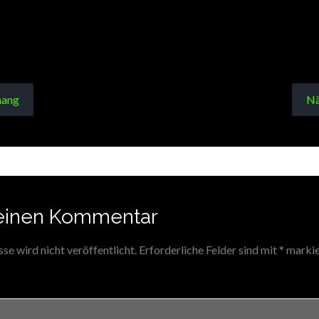
ang
Nä
einen Kommentar
e wird nicht veröffentlicht.
Erforderliche Felder sind mit
*
markie