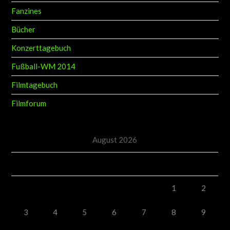
Fanzines
Bücher
Konzerttagebuch
Fußball-WM 2014
Filmtagebuch
Filmforum
August 2026
M
D
M
D
F
S
S
1
2
3
4
5
6
7
8
9