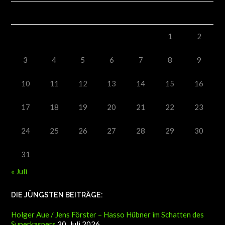
M
D
M
D
F
S
S
1
2
3
4
5
6
7
8
9
10
11
12
13
14
15
16
17
18
19
20
21
22
23
24
25
26
27
28
29
30
31
« Juli
DIE JÜNGSTEN BEITRÄGE:
Holger Aue / Jens Förster – Hasso Hübner im Schatten des
Superkaspers
30. Juli 2026