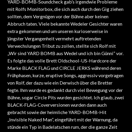
YARD-BOMB-Soundcheck gab’s irgendwie Probleme
mit Rolfs Monitorbox, die sich auch durch den Gig ziehen
sollten, dem Vergnügen vor der Bühne aber keinen
Abbruch taten. Viele bekannte Wedeler Gesichter waren
extra gekommen und um unseren kurioserweise in
jüngster Vergangenheit vermehrt auftretenden
Verwechslungen Tribut zu zollen, stellte sich Rolf mit
„Wir sind YARD BOMB aus Wedel und ich bin Günni“ vor.
Es folgte das volle Brett Oldschool-US-Hardcore der
Marke BLACK FLAG und CIRCLE JERKS während deren
Frühphasen, kurze, eruptive Songs, aggressiv vorgetragen
von Rolf, der dazu wie ein Derwisch über die Bretter
fegte. Ihm wurde es gedankt durch viel Bewegung vor der
Bühne, sogar Circle Pits wurden gesichtet. Ich glaub, zwei
BLACK-FLAG-Coverversionen wurden dann auch
gebracht sowie der heimliche YARD-BOMB-Hit
„Invisible Naked Man“, eingeführt mit der Warnung, da
stünde ein Typ in Badelatschen rum, der die ganze Zeit