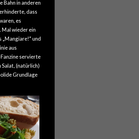
die Bahn in anderen
erhinderte, dass
waren, es
 Mal wieder ein
s „Mangiare!“ und
inie aus
anzine servierte
Salat, (natürlich)
solide Grundlage