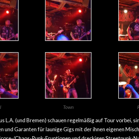
l
Town
R
L.A. (und Bremen) schauen regelmäßig auf Tour vorbei, sin
 und Garanten für launige Gigs mit der ihnen eigenen Misc
core-/Chaos-Punk-Eruptionen und dreckigen Streetpunk-N