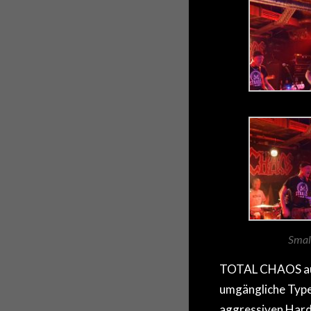
Smal
TOTAL CHAOS aus 
umgängliche Typen
aggressiven Hard