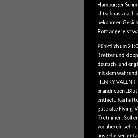
Hamburger Schmud
klitschnass nach 
bekannten Gesicht
Pott angereist wa
Pünktlich um 21:0
Bretter und klopp
deutsch- und engl
mit dem während
HENRY-VALENTIN
brandneuen „Blut
enthielt. Kai hatt
gute alte Flying-
Tretminen. Soll e
vornherein sehr e
ausgelassen getan