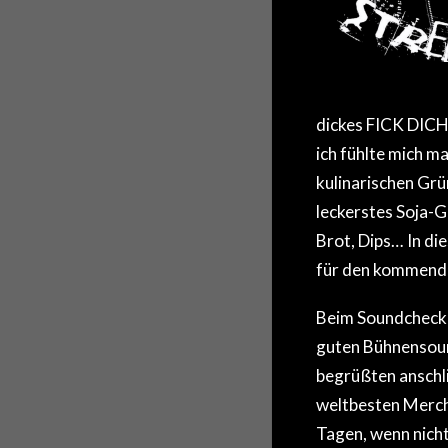
dickes FICK DICH
ich fühlte mich ma
kulinarischen Gr
leckerstes Soja-Gu
Brot, Dips… In di
für den kommend
Beim Soundcheck 
guten Bühnensoun
begrüßten anschl
weltbesten Merche
Tagen, wenn nich