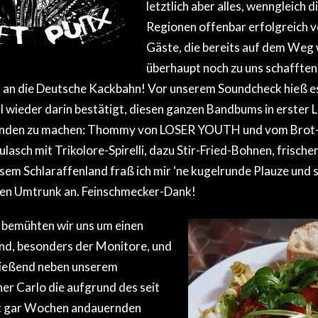
letztlich aber alles, wenngleich 
Regionen offenbar erfolgreich v
Gäste, die bereits auf dem Weg 
überhaupt noch zu uns schafften.
 an die Deutsche Kackbahn! Vor unserem Soundcheck hieß e
l wieder darin bestätigt, diesen ganzen Bandbums in erster L
ünden zu machen: Thommy von LOSER YOUTH und vom Brot-F
lasch mit Trikolore-Spirelli, dazu Stir-Fried-Bohnen, frischen 
esem Schlaraffenland fraß ich mir ‘ne kugelrunde Plauze und 
en Umtrunk an. Feinschmecker-Dank!
bemühten wir uns um einen
d, besonders der Monitore, und
ießend neben unserem
r Carlo die aufgrund des seit
t gar Wochen andauernden