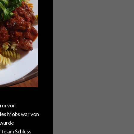
orm von
des Mobs war von
 wurde
rte am Schluss