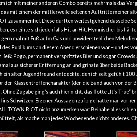
em ich mit meiner anderen Combo bereits mehrmals das Verg
 das mit einem der mittlerweile seltenen Auftritte meiner al
 zusammenfiel. Diese dürften weitestgehend dasselbe Se
en, es reihte sich jedenfalls Hit an Hit. Hymnischer bis härte
, gern mal mit Fuß aufm Gas und unwiderstehlichen Melodien,
il des Publikums an diesem Abend erschienen war – und es v
n ließ: Pogo, permanent verspritztes Bier und sogar Crowdsur
smal aus sicherer Entfernung an und grinste über beide Backe
h ein alter Jugendfreund entdeckte, den ich seit gefühlt 100
r der Klassentreffencharakter (den die Band auch von der 
. Ohne Zugabe ging’s auch hier nicht, das flotte „It’s True“ 
 ins Schwitzen. Eigenen Aussagen zufolge hatte man vorher l
LL TOWN RIOT nicht anzumerken war: Beinahe alles schien 
üttelt, als mache man jedes Wochenende nichts anderes. C