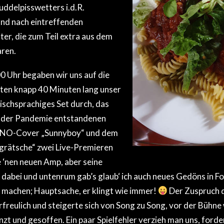
delpisswetters i.d.R.
und nach eintreffenden
er, die zum Teil extra aus dem
ren.
0 Uhr begaben wir uns auf die
ten knapp 40 Minuten lang unser
ischsprachiges Set durch, das
 der Pandemie entstandenen
O-Cover „Sunnyboy“ und dem
grätsche“ zwei Live-Premieren
e ‘nen neuen Amp, aber seine
V dabei und untenrum gab’s glaub‘ ich auch neues Gedöns in F
r machen; Hauptsache, er klingt wie immer!
Der Zuspruch 
rfreulich und steigerte sich von Song zu Song, vor der Bühne
zt und gesoffen. Ein paar Spielfehler verzieh man uns, forde