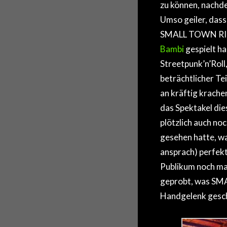
zu können, nachd
Umso geiler, dass
SMALL TOWN RIOT
Bambi
gespielt hab
Streetpunk’n’Roll
beträchtlicher Te
an kräftig krache
das Spektakel die
plötzlich auch noc
gesehen hatte, wa
ansprach) perfekt
Publikum noch mal
geprobt, was SMA
Handgelenk gesch