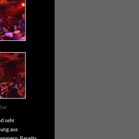
iot
d sehr
hung aus
ummern. Bereits