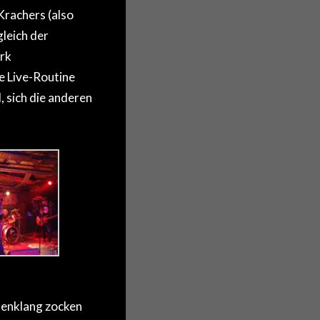
rachers (also
leich der
rk
e Live-Routine
, sich die anderen
enklang zocken