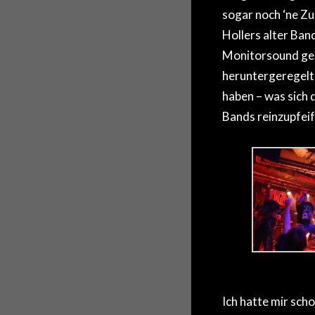
sogar noch ‘ne 
Hollers alter Ban
Monitorsound geg
heruntergeregelt 
haben – was sich d
Bands reinzupfeife
Ich hatte mir sc