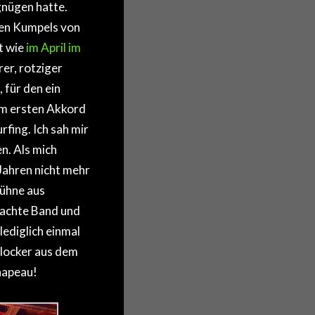
nügen hatte.
ten Kumpels von
t wie
im April im
rer, rotziger
 für den ein
om ersten Akkord
fing. Ich sah mir
n. Als mich
 Jahren nicht mehr
Bühne aus
brachte Band und
ediglich einmal
locker aus dem
hapeau!