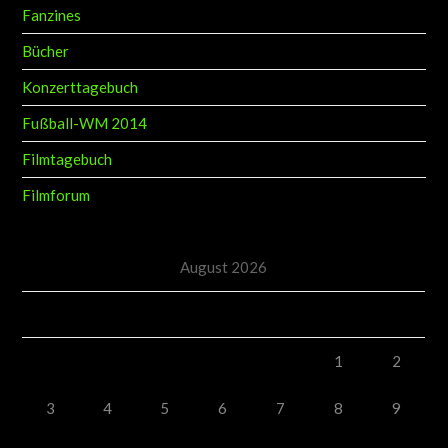
Fanzines
Bücher
Konzerttagebuch
Fußball-WM 2014
Filmtagebuch
Filmforum
August 2026
M
D
M
D
F
S
S
1
2
3
4
5
6
7
8
9