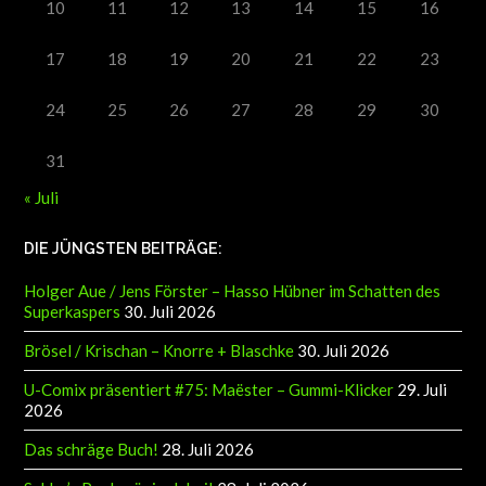
10
11
12
13
14
15
16
17
18
19
20
21
22
23
24
25
26
27
28
29
30
31
« Juli
DIE JÜNGSTEN BEITRÄGE:
Holger Aue / Jens Förster – Hasso Hübner im Schatten des
Superkaspers
30. Juli 2026
Brösel / Krischan – Knorre + Blaschke
30. Juli 2026
U-Comix präsentiert #75: Maëster – Gummi-Klicker
29. Juli
2026
Das schräge Buch!
28. Juli 2026
Sebby’s Pauly zügig dabei!
28. Juli 2026