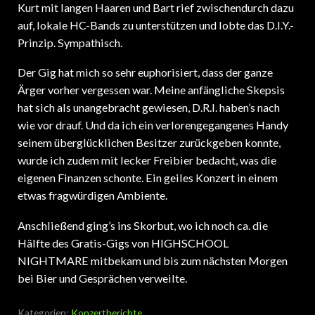
Kurt mit langen Haaren und Bart rief zwischendurch dazu
auf, lokale HC-Bands zu unterstützen und lobte das D.I.Y.-
Prinzip. Sympathisch.
Der Gig hat mich so sehr euphorisiert, dass der ganze
Ärger vorher vergessen war. Meine anfängliche Skepsis
hat sich als unangebracht gewiesen, D.R.I. haben’s nach
wie vor drauf. Und da ich ein verlorengegangenes Handy
seinem überglücklichen Besitzer zurückgeben konnte,
wurde ich zudem mit lecker Freibier bedacht, was die
eigenen Finanzen schonte. Ein geiles Konzert in einem
etwas fragwürdigen Ambiente.
Anschließend ging’s ins Skorbut, wo ich noch ca. die
Hälfte des Gratis-Gigs von HIGHSCHOOL
NIGHTMARE mitbekam und bis zum nächsten Morgen
bei Bier und Gesprächen verweilte.
Kategorien:
Konzertberichte