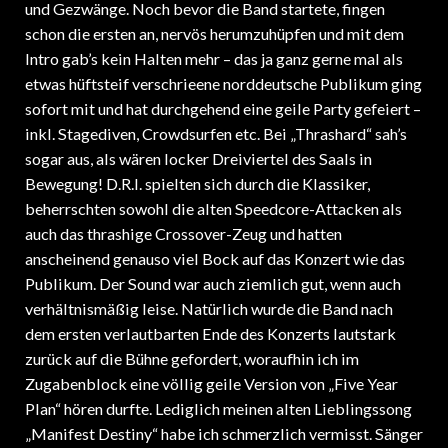
und Gezwänge. Noch bevor die Band startete, fingen
schon die ersten an, nervös herumzuhüpfen und mit dem
Intro gab’s kein Halten mehr – das ja ganz gerne mal als
etwas hüftsteif verschrieene norddeutsche Publikum ging
sofort mit und hat durchgehend eine geile Party gefeiert –
inkl. Stagediven, Crowdsurfen etc. Bei „Thrashard“ sah’s
sogar aus, als wären locker Dreiviertel des Saals in
Bewegung! D.R.I. spielten sich durch die Klassiker,
beherrschten sowohl die alten Speedcore-Attacken als
auch das thrashige Crossover-Zeug und hatten
anscheinend genauso viel Bock auf das Konzert wie das
Publikum. Der Sound war auch ziemlich gut, wenn auch
verhältnismäßig leise. Natürlich wurde die Band nach
dem ersten verlautbarten Ende des Konzerts lautstark
zurück auf die Bühne gefordert, woraufhin ich im
Zugabenblock eine völlig geile Version von „Five Year
Plan“ hören durfte. Lediglich meinen alten Lieblingssong
„Manifest Destiny“ habe ich schmerzlich vermisst. Sänger