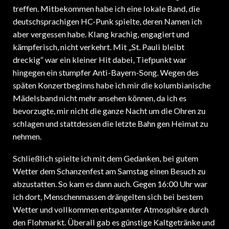
treffen. Mitbekommen habe ich eine lokale Band, die
deutschsprachigen HC-Punk spielte, deren Namen ich
aber vergessen habe. Klang krachig, engagiert und
kämpferisch, nicht verkehrt. Mit „St. Pauli bleibt
dreckig“ war ein kleiner Hit dabei, Tiefpunkt war
hingegen ein stumpfer Anti-Bayern-Song. Wegen des
späten Konzertbeginns habe ich mir die kolumbianische
Mädelsband nicht mehr ansehen können, da ich es
bevorzugte, mir nicht die ganze Nacht um die Ohren zu
schlagen und stattdessen die letzte Bahn gen Heimat zu
nehmen.
Schließlich spielte ich mit dem Gedanken, bei gutem
Wetter dem Schanzenfest am Samstag einen Besuch zu
abzustatten. So kam es dann auch. Gegen 16:00 Uhr war
ich dort, Menschenmassen drängelten sich bei bestem
Wetter und vollkommen entspannter Atmosphäre durch
den Flohmarkt. Überall gab es günstige Kaltgetränke und