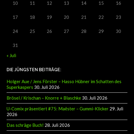
10
11
12
13
14
15
16
17
18
19
20
21
22
23
24
25
26
27
28
29
30
31
« Juli
DIE JÜNGSTEN BEITRÄGE:
Holger Aue / Jens Förster – Hasso Hübner im Schatten des
Superkaspers
30. Juli 2026
Brösel / Krischan – Knorre + Blaschke
30. Juli 2026
U-Comix präsentiert #75: Maëster – Gummi-Klicker
29. Juli
2026
Das schräge Buch!
28. Juli 2026
Sebby’s Pauly zügig dabei!
28. Juli 2026