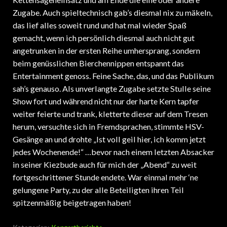
Zugabe. Auch spieltechnisch gab’s diesmal nix zu mäkeln,
das lief alles soweit rund und hat mal wieder Spaß
gemacht, wenn ich persönlich diesmal auch nicht gut
angetrunken in der ersten Reihe umhersprang, sondern
beim genüsslichen Bierchennippen entspannt das
Entertainment genoss. Feine Sache, das, und das Publikum
sah’s genauso. Als unverlangte Zugabe setzte Stulle seine
Show fort und während nicht nur der harte Kern tapfer
weiter feierte und trank, kletterte dieser auf dem Tresen
herum, versuchte sich in Fremdsprachen, stimmte HSV-
Gesänge an und drohte „Ist voll geil hier, ich komm jetzt
jedes Wochenende!“ …bevor nach einem letzten Absacker
in seiner Kiezbude auch für mich der „Abend“ zu weit
fortgeschrittener Stunde endete. War einmal mehr ‘ne
gelungene Party, zu der alle Beteiligten ihren Teil
spitzenmäßig beigetragen haben!
Kategorien:
Konzertberichte