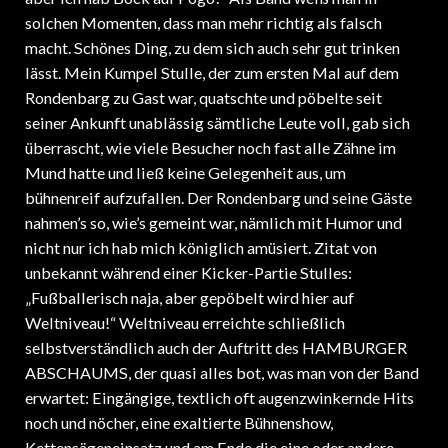
solchen Momenten, dass man mehr richtig als falsch
macht. Schönes Ding, zu dem sich auch sehr gut trinken
lässt. Mein Kumpel Stulle, der zum ersten Mal auf dem
Rondenbarg zu Gast war, quatschte und pöbelte seit
seiner Ankunft unablässig sämtliche Leute voll, gab sich
überrascht, wie viele Besucher noch fast alle Zähne im
Mund hatte und ließ keine Gelegenheit aus, um
bühnenreif aufzufallen. Der Rondenbarg und seine Gäste
nahmen’s so, wie’s gemeint war, nämlich mit Humor und
nicht nur ich hab mich königlich amüsiert. Zitat von
unbekannt während einer Kicker-Partie Stulles:
„Fußballerisch naja, aber gepöbelt wird hier auf
Weltniveau!“ Weltniveau erreichte schließlich
selbstverständlich auch der Auftritt des HAMBURGER
ABSCHAUMS, der quasi alles bot, was man von der Band
erwartet: Eingängige, textlich oft augenzwinkernde Hits
noch und nöcher, eine exaltierte Bühnenshow,
Kettensägeneinsatz und am Ende die eine oder andere