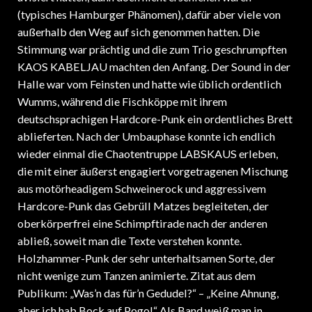
(typisches Hamburger Phänomen), dafür aber viele von
außerhalb den Weg auf sich genommen hatten. Die
Stimmung war prächtig und die zum Trio geschrumpften
KAOS KABELJAU machten den Anfang. Der Sound in der
Halle war vom Feinsten und hatte wie üblich ordentlich
Wumms, während die Fischköppe mit ihrem
deutschsprachigen Hardcore-Punk ein ordentliches Brett
ablieferten. Nach der Umbauphase konnte ich endlich
wieder einmal die Chaotentruppe LABSKAUS erleben,
die mit einer äußerst engagiert vorgetragenen Mischung
aus motörheadigem Schweinerock und aggressivem
Hardcore-Punk das Gebrüll Matzes begleiteten, der
oberkörperfrei eine Schimpftirade nach der anderen
abließ, soweit man die Texte verstehen konnte.
Holzhammer-Punk der sehr unterhaltsamen Sorte, der
nicht wenige zum Tanzen animierte. Zitat aus dem
Publikum: „Was’n das für’n Gedudel?“ – „Keine Ahnung,
aber ich hab Bock auf Pogo!“ Als Band weiß man in