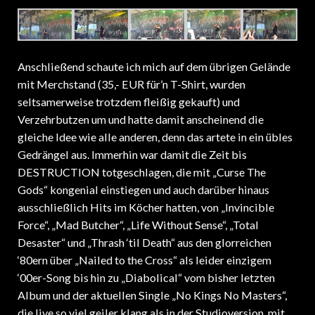
Anschließend schaute ich mich auf dem übrigen Gelände
mit Merchstand (35,- EUR für’n T-Shirt, wurden
seltsamerweise trotzdem fleißig gekauft) und
Verzehrbutzen um und hatte damit anscheinend die
gleiche Idee wie alle anderen, denn das artete in ein übles
Gedrängel aus. Immerhin war damit die Zeit bis
DESTRUCTION totgeschlagen, die mit „Curse The
Gods“ kongenial einstiegen und auch darüber hinaus
ausschließlich Hits im Köcher hatten, von „Invincible
Force“, „Mad Butcher“, „Life Without Sense“, „Total
Desaster“ und „Thrash ‘til Death“ aus den glorreichen
‘80ern über „Nailed to the Cross“ als leider einzigem
‘00er-Song bis hin zu „Diabolical“ vom bisher letzten
Album und der aktuellen Single „No Kings No Masters“,
die live so viel geiler klang als in der Studioversion, mit