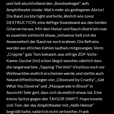
und ließ abschließend den „Bombenhagel“ aufs
Amphitheater nieder. Wat’n mehr als gediegener Abriss!
Die Band zockte tight und holte, ähnlich wie zuvor
DESTRUCTION, eine deftige Soundwand aus den beiden
Gitarren heraus. Mit dem Nebel und Rauch übertrieb man
es zuweilen vielleicht etwas, zeitweise ließ sich die
Anwesenheit der Band nur noch erahnen. Die Refrains
wurden aus etlichen Kehlen lauthals mitgesungen. Vorm
„Crippler“ gab Tom bekannt, was eifrige ZDF-Volle-
Kanne-Gucker (lol) schon längst wussten, nämlich dass
die langerwartete „Tapping The Vein“-Vinylbox noch vor
Weihnachten endlich erscheinen werde, und stellte auch
Neuveröffentlichungen von „Obsessed by Cruelty“, „Get
What You Deserve“ und „Masquerade in Blood“ in
Aussicht! Sehr geil, dass sich da endlich etwas tut. Eine
kleine Spitze gegen den TAYLOR-SWIFT-Hype konnte
sich Tom, der das Amphitheater mit
„Hallo Heimat“
begrüßt hatte, natürlich nicht verkneifen. Frank