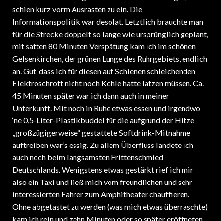
schien kurz vorm Ausrasten zu ein. Die
Informationspolitik war desolat. Letztlich brauchte man
für die Strecke doppelt so lange wie ursprünglich geplant,
mit satten 80 Minuten Verspätung kam ich im schönen
Gelsenkirchen, der grünen Lunge des Ruhrgebiets, endlich
an. Gut, dass ich für diesen auf Schienen schleichenden
Elektroschrott nicht noch Kohle hatte latzen müssen. Ca.
45 Minuten später war ich dann auch in meiner
Unterkunft. Mit noch in Ruhe etwas essen und irgendwo
‘ne 0,5-Liter-Plastikbuddel für die aufgrund der Hitze
„großzügigerweise“ gestattete Softdrink-Mitnahme
auftreiben war’s essig. Zu allem Überfluss landete ich
auch noch beim langsamsten Frittenschmied
Deutschlands. Wenigstens etwas gestärkt rief ich mir
also ein Taxi und ließ mich vom freundlichen und sehr
interessierten Fahrer zum Amphitheater chauffieren.
Ohne abgetastet zu werden (was mich etwas überraschte)
kam ich rein und zehn Minuten oder so später eröffneten