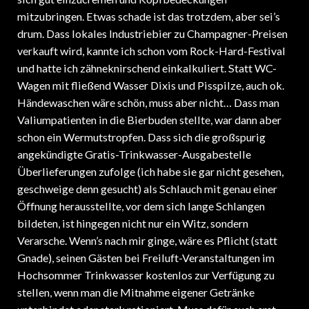
mitzubringen. Etwas schade ist das trotzdem, aber sei’s
drum. Dass lokales Industriebier zu Champagner-Preisen
verkauft wird, kannte ich schon vom Rock-Hard-Festival
und hatte ich zähneknirschend einkalkuliert. Statt WC-
Wagen mit fließend Wasser Dixis und Pisspilze, auch ok.
Händewaschen wäre schön, muss aber nicht… Dass man
Valiumpatienten in die Bierbuden stellte, war dann aber
schon ein Wermutstropfen. Dass sich die großspurig
angekündigte Gratis-Trinkwasser-Ausgabestelle
Überlieferungen zufolge (ich habe sie gar nicht gesehen,
geschweige denn gesucht) als Schlauch mit genau einer
Öffnung herausstellte, vor dem sich lange Schlangen
bildeten, ist hingegen nicht nur ein Witz, sondern
Verarsche. Wenn’s nach mir ginge, wäre es Pflicht (statt
Gnade), seinen Gästen bei Freiluft-Veranstaltungen im
Hochsommer Trinkwasser kostenlos zur Verfügung zu
stellen, wenn man die Mitnahme eigener Getränke
unterbindet oder stark rationiert. Muss dafür auch erst