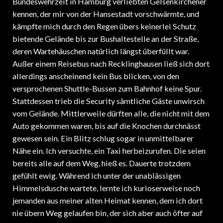
kennen, der mir von der Hansestadt vorschwärmte, und
kämpfte mich durch den Regen übers keinerlei Schutz
bietende Gelände bis zur Bushaltestelle an der Straße,
deren Wartehäuschen natürlich längst überfüllt war.
Außer einem Reisebus nach Recklinghausen ließ sich dort
allerdings anscheinend kein Bus blicken, von den
versprochenen Shuttle-Bussen zum Bahnhof keine Spur.
Stattdessen trieb die Security sämtliche Gäste unwirsch
vom Gelände. Mittlerweile dürften alle, die nicht mit dem
Auto gekommen waren, bis auf die Knochen durchnässt
gewesen sein. Ein Blitz schlug sogar in unmittelbarer
Nähe ein. Ich versuchte, ein Taxi herbeizurufen. Die seien
bereits alle auf dem Weg, hieß es. Dauerte trotzdem
gefühlt ewig. Während ich unter der unablässigen
Himmelsdusche wartete, lernte ich kurioserweise noch
jemanden aus meiner alten Heimat kennen, dem ich dort
nie übern Weg gelaufen bin, der sich aber auch öfter auf
Hamburger Konzerten herumtreibt. Grüße! Mit ihm