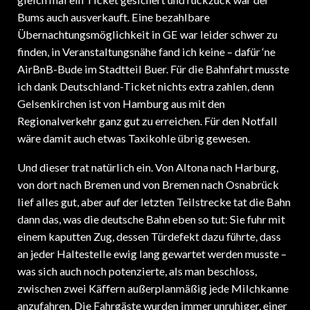
Bums auch ausverkauft. Eine bezahlbare
Übernachtungsmöglichkeit in GE war leider schwer zu
finden, in Veranstaltungsnähe fand ich keine – dafür ‘ne
AirBnB-Bude im Stadtteil Buer. Für die Bahnfahrt musste
ich dank Deutschland-Ticket nichts extra zahlen, denn
Gelsenkirchen ist von Hamburg aus mit den
Regionalverkehr ganz gut zu erreichen. Für den Notfall
wäre damit auch etwas Taxikohle übrig gewesen.
Und dieser trat natürlich ein. Von Altona nach Harburg,
von dort nach Bremen und von Bremen nach Osnabrück
lief alles gut, aber auf der letzten Teilstrecke tat die Bahn
dann das, was die deutsche Bahn eben so tut: Sie fuhr mit
einem kaputten Zug, dessen Türdefekt dazu führte, dass
an jeder Haltestelle ewig lang gewartet werden musste –
was sich auch noch potenzierte, als man beschloss,
zwischen zwei Käffern außerplanmäßig jede Milchkanne
anzufahren. Die Fahrgäste wurden immer unruhiger, einer