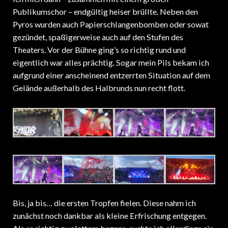
Publikumschor – endgültig heiser brüllte. Neben den
Pyros wurden auch Papierschlangenbomben oder sowat
gezündet, spaßigerweise auch auf den Stufen des
Theaters. Vor der Bühne ging’s so richtig rund und
eigentlich war alles prächtig. Sogar mein Pils bekam ich
aufgrund einer anscheinend entzerrten Situation auf dem
Gelände außerhalb des Halbrunds nun recht flott.
Bis, ja bis… die ersten Tropfen fielen. Diese nahm ich
zunächst noch dankbar als kleine Erfrischung entgegen.
Als es richtig zu plattern begann, suchte ich allerdings ein