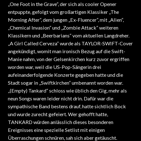
„One Foot in the Grave“, der sich als cooler Opener
entpuppte, gefolgt vom großartigen Klassiker „The
Morning After“, dem jungen „Ex-Fluencer“, mit „Alien“,
„Chemical Invasion“ und „Zombie Attack“ weiteren
Klassikern und „Beerbarians“ vom aktuellen Langdreher.
„A Girl Called Cerveza“ wurde als TAYLOR-SWIFT-Cover
angekündigt, womit man ironisch Bezug auf die Swift-
Manie nahm, von der Gelsenkirchen kurz zuvor ergriffen
worden war, weil die US-Pop-Sängerin drei
aufeinanderfolgende Konzerte gegeben hatte und die
Stadt sogar in „Swiftkirchen“ umbenannt worden war.
„(Empty) Tankard“ schloss wie üblich den Gig, mehr als
neun Songs waren leider nicht drin. Dafür war die
sympathische Band bestens drauf, hatte sichtlich Bock
und wurde zurecht gefeiert. Wer gehofft hatte,
TANKARD würden anlässlich dieses besonderen
Ereignisses eine spezielle Setlist mit einigen
Überraschungen schnüren, sah sich aber getäuscht.