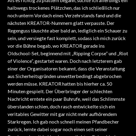
halbwegs trockenes Plätzchen, das ich schließlich nur
noch unterm Vordach eines Verzehrstands fand und die
nächsten KREATOR-Nummern glatt verpasste. Der
Regenguss täuschte aber bald an, lediglich ein Schauer zu
sein, und versiegte fast komplett, sodass ich mich zurück
vor die Bühne begab, wo KREATOR gerade ins
Oldschool-Set, beginnend mit „Ripping Corpse“ und „Riot
of Violence“, gestartet waren. Doch nach letzterem gab
einer der Organisatoren bekannt, dass die Veranstaltung
aus Sicherheitsgründen unwetterbedingt abgebrochen
werden müsse. KREATOR hatten bis hierher ca. 50
Minuten gespielt. Der Überbringer der schlechten
Nachricht erntete ein paar Buhrufe, weil das Schlimmste
überstanden schien, doch rasch entwickelte sich ein
veritables Gewitter mit gar nicht mehr aufhörendem
Starkregen. Ich gab noch schnell meinen Pfandbecher
zurück, lernte dabei sogar noch einen seit seiner
Bundeswehrzeit in Hamburg verliebten Gelsenkirchener