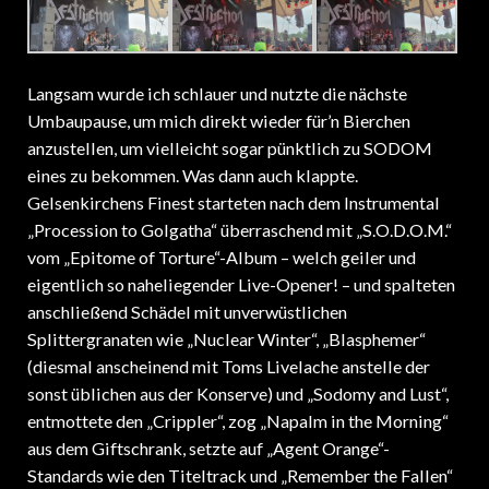
Langsam wurde ich schlauer und nutzte die nächste
Umbaupause, um mich direkt wieder für’n Bierchen
anzustellen, um vielleicht sogar pünktlich zu SODOM
eines zu bekommen. Was dann auch klappte.
Gelsenkirchens Finest starteten nach dem Instrumental
„Procession to Golgatha“ überraschend mit „S.O.D.O.M.“
vom „Epitome of Torture“-Album – welch geiler und
eigentlich so naheliegender Live-Opener! – und spalteten
anschließend Schädel mit unverwüstlichen
Splittergranaten wie „Nuclear Winter“, „Blasphemer“
(diesmal anscheinend mit Toms Livelache anstelle der
sonst üblichen aus der Konserve) und „Sodomy and Lust“,
entmottete den „Crippler“, zog „Napalm in the Morning“
aus dem Giftschrank, setzte auf „Agent Orange“-
Standards wie den Titeltrack und „Remember the Fallen“