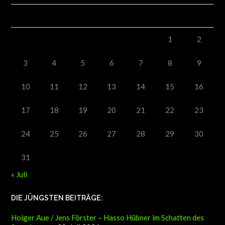
M
D
M
D
F
S
S
1
2
3
4
5
6
7
8
9
10
11
12
13
14
15
16
17
18
19
20
21
22
23
24
25
26
27
28
29
30
31
« Juli
DIE JÜNGSTEN BEITRÄGE:
Holger Aue / Jens Förster – Hasso Hübner im Schatten des
Superkaspers
30. Juli 2026