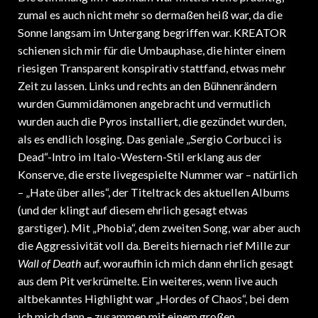
zumal es auch nicht mehr so dermaßen heiß war, da die
Sonne langsam im Untergang begriffen war. KREATOR
schienen sich mir für die Umbauphase, die hinter einem
riesigen Transparent konspirativ stattfand, etwas mehr
Zeit zu lassen. Links und rechts an den Bühnenrändern
wurden Gummidämonen angebracht und vermutlich
wurden auch die Pyros installiert, die gezündet wurden,
als es endlich losging. Das geniale „Sergio Corbucci is
Dead“-Intro im Italo-Western-Stil erklang aus der
Konserve, die erste livegespielte Nummer war – natürlich
– „Hate über alles“, der Titeltrack des aktuellen Albums
(und der klingt auf diesem ehrlich gesagt etwas
garstiger). Mit „Phobia“, dem zweiten Song, war aber auch
die Aggressivität voll da. Bereits hiernach rief Mille zur
Wall of Death
auf, woraufhin ich mich dann ehrlich gesagt
aus dem Pit verkrümelte. Ein weiteres, wenn live auch
altbekanntes Highlight war „Hordes of Chaos“, bei dem
ich mich dann – zusammen mit einem großen