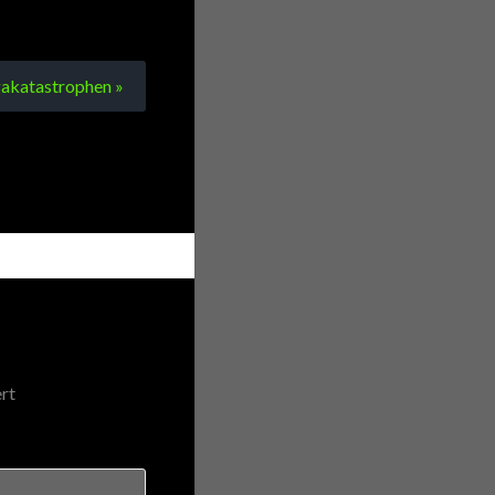
gakatastrophen »
rt