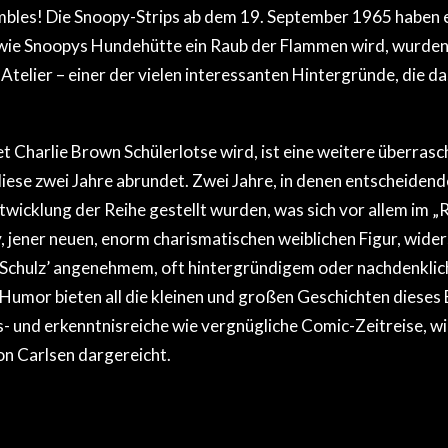
mbles! Die Snoopy-Strips ab dem 19. September 1965 haben e
 wie Snoopys Hundehütte ein Raub der Flammen wird, wurden 
 Atelier – einer der vielen interessanten Hintergründe, die d
 Charlie Brown Schülerlotse wird, ist eine weitere überras
diese zwei Jahre abrundet. Zwei Jahre, in denen entscheiden
ntwicklung der Reihe gestellt wurden, was sich vor allem im 
 jener neuen, enorm charismatischen weiblichen Figur, wider
Schulz’ angenehmem, oft hintergründigem oder nachdenklic
umor bieten all die kleinen und großen Geschichten dieses 
- und erkenntnisreiche wie vergnügliche Comic-Zeitreise, w
n Carlsen dargereicht.