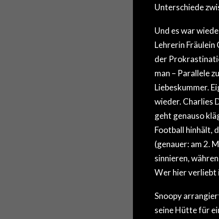
Unterschiede zwis
Und es war wiede
Lehrerin Fräulein
der Prokrastinati
man – Parallele z
Liebeskummer. Eig
wieder. Charlies 
geht genauso klägl
Football hinhält,
(genauer: am 2. M
sinnieren, währen
Wer hier verliebt i
Snoopy arrangiert
seine Hütte für ei