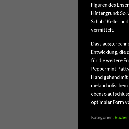
Figuren des Ense
Hintergrund: So,
Schulz’ Keller und
vermittelt.
Dass ausgerechnet
Entwicklung, die 
für die weitere E
Peppermint Patty,
Hand gehend mit 
melancholischem H
ebenso aufschluss
optimaler Form vo
Kategorien:
Bücher