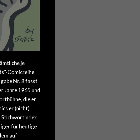
mtliche je
ts“-Comicreihe
gabe Nr. 8 fasst
er Jahre 1965 und
ortbühne, die er
cs er (nicht)
r Stichwortindex
niger für heutige
dem auf