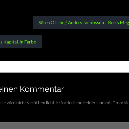
Sören Olsson / Anders Jacobsson – Berts Me
s Kapital. In Farbe
einen Kommentar
e wird nicht veröffentlicht.
Erforderliche Felder sind mit
*
markie