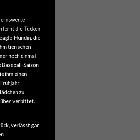
auernswerte
 lernt die Tücken
Beagle-Hündin, die
hm tierischen
mer noch einmal
e Baseball-Saison
ie ihm einen
 Frühjahr
 Mädchen zu
üben verbittet.
ück, verlässt gar
en