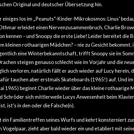
chen Original und deutscher Übersetzung hin.
r einiges los im „Peanuts“-Kinder-Mikrokosmos: Linus’ bed
 Othmar erleidet einen Nervenzusammenbruch, Charlie Brown
on kennen – und Snoopy die erste Liebe! Leider bereitet die 
um kleinen rothaarigen Mädchen? – nie zu Gesicht bekommt, i
entlich eine Winterbekanntschaft, trifft Snoopy sie im Som
Drachen steigen genauso schlecht wie im Vorjahr und die neu
ich verloren, natürlich fällt er auch wieder auf Lucy herein, d
 dafür tauchen aber erstmals Skateboards (1965!) auf. Und im
ai 1965) beginnt Charlie wieder über das kleine rothaarige
d Schröder sich mittlerweile Lucys Anwesenheit beim Klavier
st, ist’s in den oder die Falsche(n).
 ein Familientreffen seines Wurfs und kehrt konsterniert zur
n Vogelpaar, zieht aber bald wieder ein und etabliert mit sein