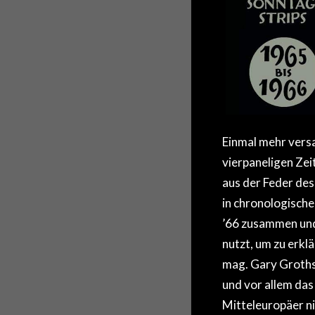
Einmal mehr vers
vierpaneligen Ze
aus der Feder de
in chronologische
’66 zusammen und 
nutzt, um zu erklä
mag. Gary Groths 
und vor allem das 
Mitteleuropäer n