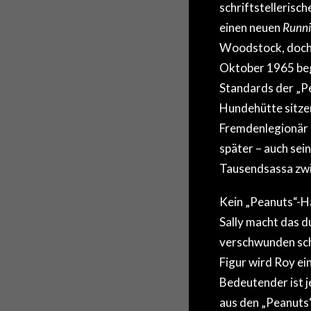
schriftstellerisc
einen neuen
Runni
Woodstock, doch 
Oktober 1965 begi
Standards der „Pea
Hundehütte sitzen
Fremdenlegionär 
später – auch sein
Tausendsassa zwis
Kein „Peanuts“-Ha
Sally macht das d
verschwunden sche
Figur wird Roy ein
Bedeutender ist j
aus den „Peanuts“