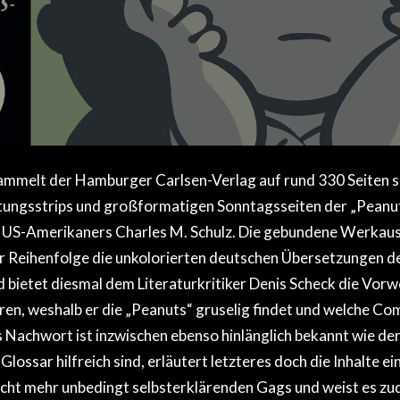
ammelt der Hamburger Carlsen-Verlag auf rund 330 Seiten sä
itungsstrips und großformatigen Sonntagsseiten der „Peanu
s US-Amerikaners Charles M. Schulz. Die gebundene Werkaus
r Reihenfolge die unkolorierten deutschen Übersetzungen d
bietet diesmal dem Literaturkritiker Denis Scheck die Vorw
ren, weshalb er die „Peanuts“ gruselig findet und welche Comi
Nachwort ist inzwischen ebenso hinlänglich bekannt wie de
Glossar hilfreich sind, erläutert letzteres doch die Inhalte ei
icht mehr unbedingt selbsterklärenden Gags und weist es zu