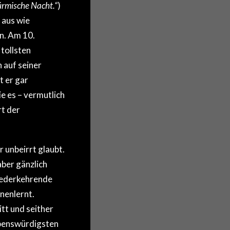
ürmische Nacht.“
)
 aus wie
n. Am 10.
tollsten
 auf seiner
t er gar
 es – vermutlich
rt der
 unbeirrt glaubt.
aber gänzlich
iederkehrende
nenlernt.
tt und seither
ebenswürdigsten