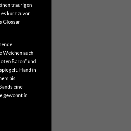
inen traurigen
es kurz zuvor
as Glossar
chende
de Weichen auch
„Roten Baron“ und
spiegelt. Hand in
hem bis
Bands eine
ie gewohnt in