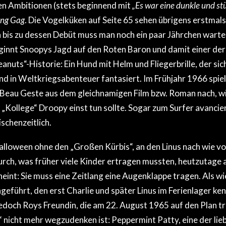
hen Ambitionen (stets beginnend mit
„Es war eine dunkle und st
ng Gag
. Die Vogelküken auf Seite 65 sehen übrigens erstmals
bis zu dessen Debüt muss man noch ein paar Jährchen warte
nnt Snoopys Jagd auf den Roten Baron und damit einer der 
nuts“-Historie: Ein Hund mit Helm und Fliegerbrille, der sich
d in Weltkriegsabenteuer fantasiert. Im Frühjahr 1966 spiel
Beau Geste aus dem gleichnamigen Film bzw. Roman nach, wie
 „Kollege“ Droopy einst tun sollte. Sogar zum Surfer avancie
chenzeitlich.
lloween ohne den „Großen Kürbis“, an den Linus nach wie vor
urch, was früher viele Kinder ertragen mussten, heutzutage 
int: Sie muss eine Zeitlang eine Augenklappe tragen. Als w
geführt, den erst Charlie und später Linus im Ferienlager ken
edoch Roys Freundin, die am 22. August 1965 auf den Plan tri
 nicht mehr wegzudenken ist: Peppermint Patty, eine der li