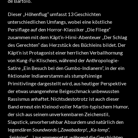
de Bartolo.
Dieser „Höhenflug“ umfasst 13 Geschichten
unterschiedlichen Umfangs, wobei eine köstliche
Persiflage auf den Horror-Klassiker „Die Fliege“
zusammen mit dem Käpt’n-Hirni-Abenteuer „Der Schlag
des Gerechten“ das Herzstück des Büchleins bildet. Der
Käpt’n ist Protagonist einer herrlichen Verballhornung
von Kung-Fu-Klischees, während der Anthropologie-
Satire „Ein Besuch bei den Gumbo-Indianern“, in der ein
fiktionaler Indianerstamm als stumpfsinnige
Primitivlinge dargestellt wird, aus heutiger Perspektive
der etwas unangenehme Beigeschmack unbewussten
Rassismus anhaftet. Nichtsdestotrotz ist auch dieser
Band erneut ein Kleinod voller Martin-typischem Humor,
der sich aus seinem unverkennbaren Zeichenstil,
Slapstick, unvorhersehbar Absurdem und natürlich den
legendären
Soundwords („Zawabadorp!, „Ka-lomp“,
„Spidoing“ …)
zusammensetzt, während die Geschichten