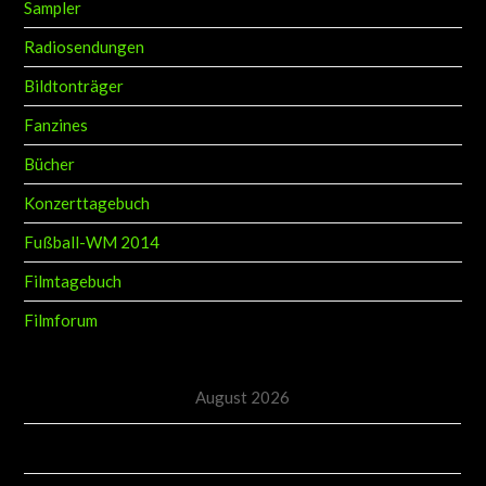
Sampler
Radiosendungen
Bildtonträger
Fanzines
Bücher
Konzerttagebuch
Fußball-WM 2014
Filmtagebuch
Filmforum
August 2026
M
D
M
D
F
S
S