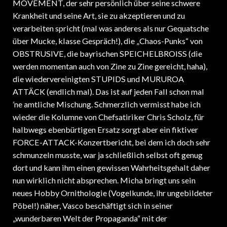
MOVEMENT, der sehr persönlich über seine schwere
Krankheit und seine Art, sie zu akzeptieren und zu
verarbeiten spricht (mal was anderes als nur Gequatsche
über Mucke, klasse Gespräch!), die „Chaos-Punks“ von
OBSTRUSIVE, die bayrischen SPEICHELBROISS (die
werden momentan auch von Zine zu Zine gereicht, haha),
die wiedervereinigten STUPIDS und MURUROA
ATTÄCK (endlich mal). Das ist auf jeden Fall schon mal
’ne amtliche Mischung. Schmerzlich vermisst habe ich
wieder die Kolumne von Chefsatiriker Chris Scholz, für
halbwegs ebenbürtigen Ersatz sorgt aber ein fiktiver
FORCE-ATTACK-Konzertbericht, bei dem ich doch sehr
schmunzeln musste, war ja schließlich selbst oft genug
dort und kann ihm einen gewissen Wahrheitsgehalt daher
nun wirklich nicht absprechen. Micha bringt uns sein
neues Hobby Ornithologie (Vogelkunde, ihr ungebildeter
Pöbel!) näher, Vasco beschäftigt sich in seiner
„wunderbaren Welt der Propaganda“ mit der