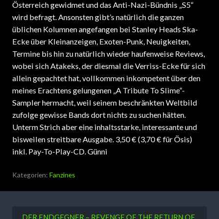
Österreich gewidmet und das Anti-Nazi-Bündnis „S5“
wird befragt. Ansonsten gibt’s natürlich die ganzen
üblichen Kolumnen angefangen bei Stanley Heads Ska-
Ecke über Kleinanzeigen, Exoten-Punk, Neuigkeiten,
Termine bis hin zu natürlich wieder haufenweise Reviews,
wobei sich Atakeks, der diesmal die Verriss-Ecke für sich
allein gepachtet hat, vollkommen inkompetent über den
meines Erachtens gelungenen „A Tribute To Slime“-
Sampler hermacht, weil seinem beschränkten Weltbild
zufolge gewisse Bands dort nichts zu suchen hätten.
Unterm Strich aber eine inhaltsstarke, interessante und
bisweilen streitbare Ausgabe. 3,50 € (3,70 € für Ösis)
inkl. Pay-To-Play-CD. Günni
Kategorien:
Fanzines
DER ENDGEGNER – REVENGE OF THE RETURN OF