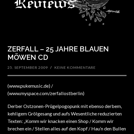
ZERFALL – 25 JAHRE BLAUEN
MÖWEN CD
25. SEPTEMBER 2009
/
KEINE KOMMENTARE
(www.pukemusic.de) /
(www.myspace.com/zerfallostberlin)
Derber Ostzonen-Prügelpogopunk mit ebenso derbem,
kehligem Grölgesang und aufs Wesentliche reduzierten
Texten: „Komm wir knacken einen Shop / Komm wir
brechen ein / Stellen alles auf den Kopf / Hau’n den Bullen