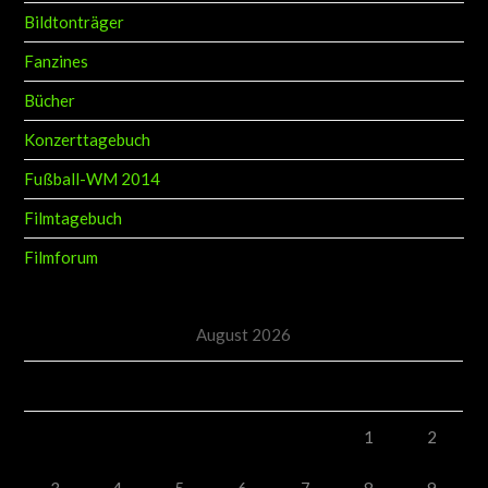
Bildtonträger
Fanzines
Bücher
Konzerttagebuch
Fußball-WM 2014
Filmtagebuch
Filmforum
August 2026
M
D
M
D
F
S
S
1
2
3
4
5
6
7
8
9