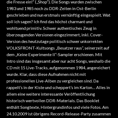
die Fresse ein!“ („Shop“). Die Songs wurden zwischen
1983 und 1985 noch zu DDR-Zeiten in Ost-Berlin
geschrieben und nun erstmals vernünftig eingespielt. Wat
soll ich sagen? Ich find das höchst charmant und
wohltuend primitiv. Schwer authentisches Zeug in
überzeugenden Versionen eingezimmert, inkl. Cover-
Version des heutzutage politisch schwer unkorrekten
VOLKSFRONT-Kultsongs „Besatzer raus“, seinerzeit auf
dem „Keine Experimente II“-Sampler erschienen. Mit
Intro sind das insgesamt aber nur acht Songs, weshalb die
CD mit 15 Live-Tracks, aufgenommen 1984, angereichert
wurde. Klar, dass diese Aufnahmen nicht mit
professionellen Live-Alben zu vergleichen sind. Da
rappelt’s in der Kiste und scheppert’s im Karton… Alles in
allem eine weitere interessante Veröffentlichung
historisch wertvollen DDR-Materials. Das Booklet
enthält Songtexte, Hintergrundinfos und viele Fotos. Am
24.10.2009 ist übrigens Record-Release-Party zusammen