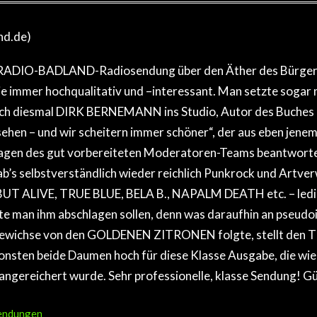
nd.de)
ue RADIO-BADLAND-Radiosendung über den Äther des Bürger
immer hochqualitativ und –interessant. Man setzte sogar 
sich diesmal DIRK BERNEMANN ins Studio, Autor des Buches „
ehen – und wir scheitern immer schöner“, der aus eben jenem 
 Fragen des gut vorbereiteten Moderatoren-Teams beantworte
’s selbstverständlich wieder reichlich Punkrock und Artver
 …BUT ALIVE, TRUE BLUE, BELA B., NAPALM DEATH etc. – ledig
e man ihm abschlagen sollen, denn was daraufhin an pseudoi
wichse von den GOLDENEN ZITRONEN folgte, stellt den Ti
nsten beide Daumen hoch für diese Klasse Ausgabe, die wie ü
angereichert wurde. Sehr professionelle, klasse Sendung! Gü
endungen