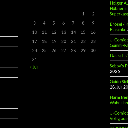
Holger Au
M
D
M
D
F
S
S
Hübner im
Superkas
1
2
3
4
5
6
7
8
9
Brösel / 
Blaschke
10
11
12
13
14
15
16
U-Comix p
17
18
19
20
21
22
23
Gummi-Kl
24
25
26
27
28
29
30
Das schr
31
Sebby’s P
« Juli
2026
Guido Sie
28. Juli 2
Harm Ben
Wahnsinn
U-Comix p
Völlig aus
18.07.202