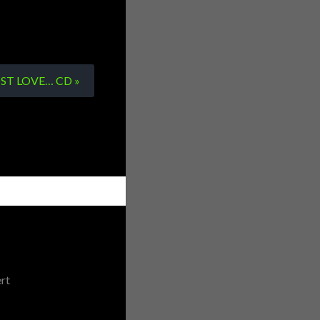
T LOVE… CD »
rt