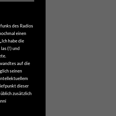
funks des Radios
nochmal einen
Ich habe die
las (!) und
te.
wandtes auf die
lich seinen
ntellektuellem
efpunkt dieser
blich zusätzlich
nni