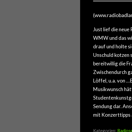
(www.radiobadla
Just lief die ne
WMW und das wie 
drauf und holte 
Unschuld kotzen s
bereitwillig die
Zwischendurch gab
Löffel, u.a. von
Musikwunsch hätt
Studentenkunstge
Sendung dar. Anso
mit Konzerttipps 
Kategorien:
Radios