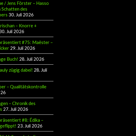
e / Jens Förster – Hasso
 Schatten des
pers
30. Juli 2026
Krischan – Knorre +
30. Juli 2026
räsentiert #75: Maëster –
icker
29. Juli 2026
äge Buch!
28. Juli 2026
auly zügig dabei!
28. Juli
ber – Qualitätskontrolle
026
gen – Chronik des
s
27. Juli 2026
räsentiert #8: Édika –
geflippt!
23. Juli 2026
6, Volksparkstadion,