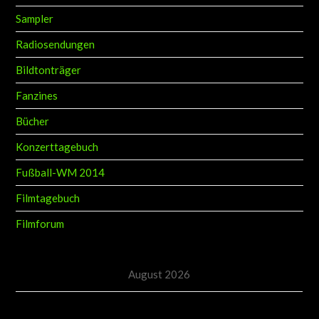
Sampler
Radiosendungen
Bildtonträger
Fanzines
Bücher
Konzerttagebuch
Fußball-WM 2014
Filmtagebuch
Filmforum
August 2026
M
D
M
D
F
S
S