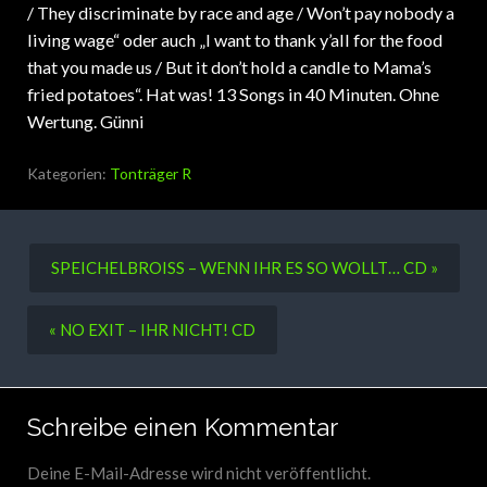
/ They discriminate by race and age / Won’t pay nobody a
living wage“ oder auch „I want to thank y’all for the food
that you made us / But it don’t hold a candle to Mama’s
fried potatoes“. Hat was! 13 Songs in 40 Minuten. Ohne
Wertung. Günni
Kategorien:
Tonträger R
SPEICHELBROISS – WENN IHR ES SO WOLLT… CD »
« NO EXIT – IHR NICHT! CD
Schreibe einen Kommentar
Deine E-Mail-Adresse wird nicht veröffentlicht.