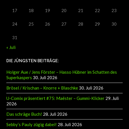
17
18
19
20
21
22
23
24
25
26
27
28
29
30
31
« Juli
DIE JÜNGSTEN BEITRÄGE:
Holger Aue / Jens Förster – Hasso Hübner im Schatten des
Superkaspers
30. Juli 2026
Brösel / Krischan – Knorre + Blaschke
30. Juli 2026
U-Comix präsentiert #75: Maëster – Gummi-Klicker
29. Juli
2026
Das schräge Buch!
28. Juli 2026
Sebby’s Pauly zügig dabei!
28. Juli 2026