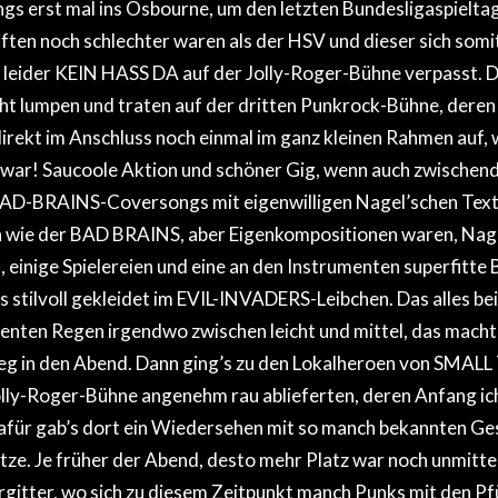
ings erst mal ins Osbourne, um den letzten Bundesligaspieltag
en noch schlechter waren als der HSV und dieser sich somit
 leider KEIN HASS DA auf der Jolly-Roger-Bühne verpasst. 
icht lumpen und traten auf der dritten Punkrock-Bühne, dere
irekt im Anschluss noch einmal im ganz kleinen Rahmen auf, w
 war! Saucoole Aktion und schöner Gig, wenn auch zwischend
AD-BRAINS-Coversongs mit eigenwilligen Nagel’schen Texte
n wie der BAD BRAINS, aber Eigenkompositionen waren, Nage
 einige Spielereien und eine an den Instrumenten superfitte 
 stilvoll gekleidet im EVIL-INVADERS-Leibchen. Das alles b
enten Regen irgendwo zwischen leicht und mittel, das macht
tieg in den Abend. Dann ging’s zu den Lokalheroen von SMAL
lly-Roger-Bühne angenehm rau ablieferten, deren Anfang ich
afür gab’s dort ein Wiedersehen mit so manch bekannten Ges
ze. Je früher der Abend, desto mehr Platz war noch unmitte
gitter, wo sich zu diesem Zeitpunkt manch Punks mit den P