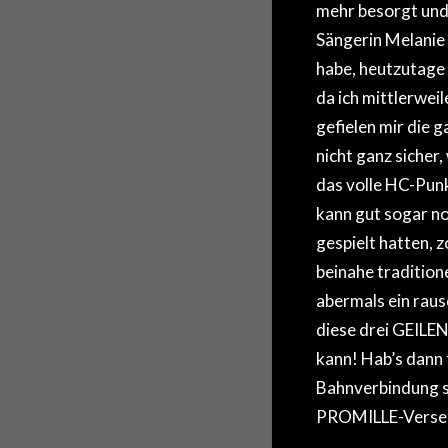
mehr besorgt und 
Sängerin Melanie 
habe, heutzutage 
da ich mittlerwei
gefielen mir die 
nicht ganz sicher
das volle HC-Pun
kann gut sogar n
gespielt hatten, z
beinahe tradition
abermals ein rausc
diese drei GEILEN
kann! Hab’s dann 
Bahnverbindung so
PROMILLE-Verse 