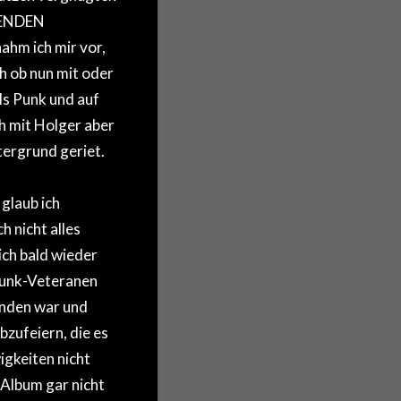
ZENDEN
ahm ich mir vor,
h ob nun mit oder
ls Punk und auf
ch mit Holger aber
tergrund geriet.
glaub ich
nicht alles
ich bald wieder
Punk-Veteranen
nden war und
zufeiern, die es
igkeiten nicht
 Album gar nicht