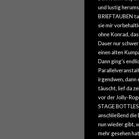
und lustig herum
BRIEFTAUBEN tatsä
sie mir vorbehalt
ohne Konrad, das 
Dauer nur schwer e
einen alten Kumpa
Dann ging’s end
Parallelveranstal
irgendwen, dann
täuscht, lief da 
vor der Jolly-Ro
STAGE BOTTLES mi
anschließend die
nun wieder gibt, 
mehr gesehen hatt