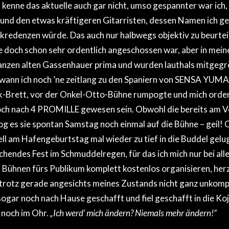
kenne das aktuelle auch gar nicht, umso gespannter war ich
und den etwas kräftigeren Gitarristen, dessen Namen ich ge
kredenzen würde. Das auch nur halbwegs objektiv zu beurteile
le doch schon sehr ordentlich angeschossen war, aber in mei
ganzen alten Gassenhauer prima und wurden lauthals mitgegröl
, wann ich noch ’ne zeitlang zu den Spaniern von SENSA YUMA,
k-Brett, vor der Onkel-Otto-Bühne rumpogte und mich ordent
och nach 4 PROMILLE gewesen sein. Obwohl die bereits am V
og es sie spontan Samstag noch einmal auf die Bühne – geil! O
ell am Hafengeburtstag mal wieder zu tief in die Buddel gelug
hendes Fest im Schmuddelregen, für das ich mich nur bei allen
 Bühnen fürs Publikum komplett kostenlos organisieren, her
trotz gerade angesichts meines Zustands nicht ganz unkomp
gar noch nach Hause geschafft und fiel geschafft in die Koje
noch im Ohr.
„Ich werd‘ mich ändern? Niemals mehr ändern!“