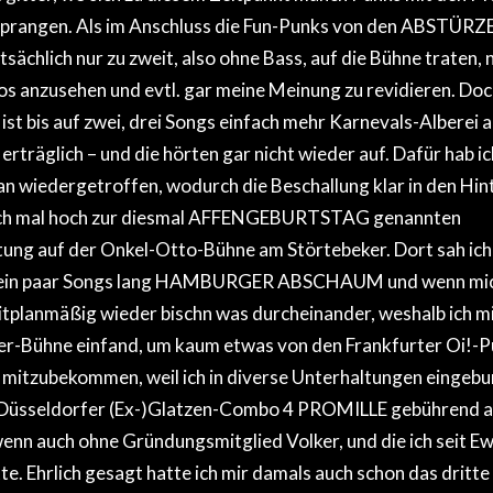
sprangen. Als im Anschluss die Fun-Punks von den ABSTÜR
chlich nur zu zweit, also ohne Bass, auf die Bühne traten, n
los anzusehen und evtl. gar meine Meinung zu revidieren. Doc
ist bis auf zwei, drei Songs einfach mehr Karnevals-Alberei a
rträglich – und die hörten gar nicht wieder auf. Dafür hab i
n wiedergetroffen, wodurch die Beschallung klar in den Hin
lich mal hoch zur diesmal AFFENGEBURTSTAG genannten
tung auf der Onkel-Otto-Bühne am Störtebeker. Dort sah ich 
 ein paar Songs lang HAMBURGER ABSCHAUM und wenn mich 
zeitplanmäßig wieder bischn was durcheinander, weshalb ich m
ger-Bühne einfand, um kaum etwas von den Frankfurter Oi!-
tzubekommen, weil ich in diverse Unterhaltungen eingebu
 Düsseldorfer (Ex-)Glatzen-Combo 4 PROMILLE gebührend ab
wenn auch ohne Gründungsmitglied Volker, und die ich seit Ew
e. Ehrlich gesagt hatte ich mir damals auch schon das dritte