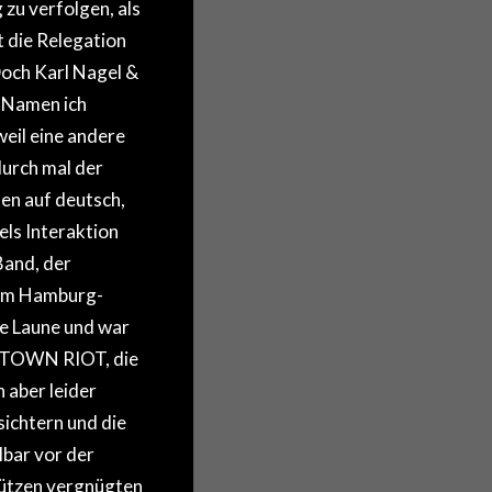
 zu verfolgen, als
 die Relegation
Doch Karl Nagel &
n Namen ich
eil eine andere
urch mal der
n auf deutsch,
ls Interaktion
Band, der
eim Hamburg-
e Laune und war
L TOWN RIOT, die
 aber leider
ichtern und die
lbar vor der
fützen vergnügten