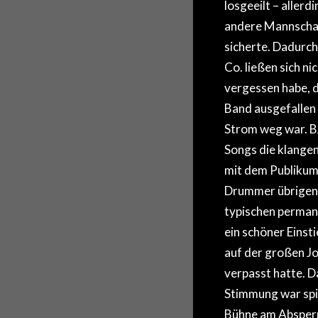
losgeeilt – allerd
andere Mannschaft
sicherte. Dadurch
Co. ließen sich n
vergessen habe, d
Band ausgefallen
Strom weg war. B
Songs die klange
mit dem Publikum,
Drummer übrigens
typischen perman
ein schöner Eins
auf der großen Jo
verpasst hatte. D
Stimmung war spit
Bühne am Absperr