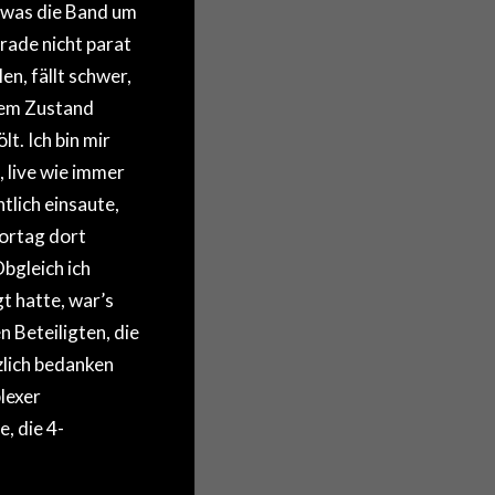
, was die Band um
rade nicht parat
n, fällt schwer,
nem Zustand
t. Ich bin mir
 live wie immer
lich einsaute,
ortag dort
bgleich ich
t hatte, war’s
 Beteiligten, die
zlich bedanken
lexer
, die 4-