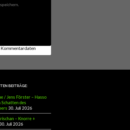
speichern.
ne Kommentardaten
STEN BEITRÄGE:
e / Jens Förster – Hasso
 Schatten des
pers
30. Juli 2026
Krischan – Knorre +
30. Juli 2026