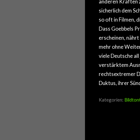
anderen Kräften 
sicherlich dem Sc
so oft in Filmen, 
Dass Goebbels Pr
erscheinen, nährt
mehr ohne Weitere
viele Deutsche al
verstärktem Ausm
rechtsextremer D
Duktus, ihrer Sü
Kategorien:
Bildton