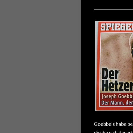
Goebbels habe ber
die ihn sich derar