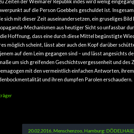
zu Zeiten der Weimarer Republik indes wird wenig eingegang
hwerpunkt auf die Person Goebbels geschuldet ist. Insgesamt
die sich mit dieser Zeit auseinandersetzen, ein gruseliges Bil
opaganda-Mechanismen aus heutiger Sicht so unfassbar du
 die Hoffnung, dass eine durch diese Mittel begünstigte Wie
s möglich scheint, lässt aber auch den Kopf darüber schüttel
l jenem auf dem Leim gegangen sind – und lässt angesichts de
aße um sich greifenden Geschichtsvergessenheit und des Z
emagogen mit den vermeintlich einfachen Antworten, ihrem
ndenbockmentalität und ihren dumpfen Parolen erschaudern.
träger
20.02.2016, Menschenzoo, Hamburg: DÖDELHAIE