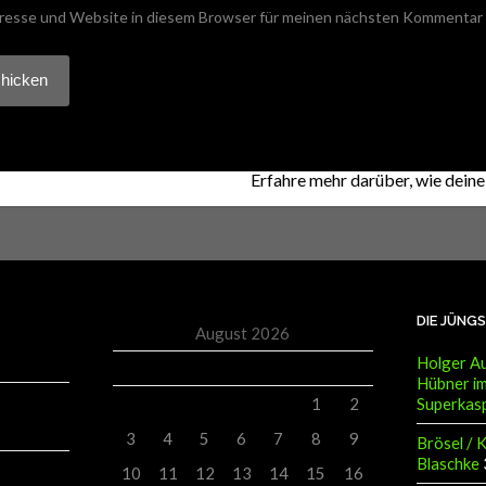
resse und Website in diesem Browser für meinen nächsten Kommentar 
 Akismet, um Spam zu reduzieren.
Erfahre mehr darüber, wie dei
DIE JÜNG
August 2026
Holger Au
M
D
M
D
F
S
S
Hübner im
Superkas
1
2
3
4
5
6
7
8
9
Brösel / 
Blaschke
10
11
12
13
14
15
16