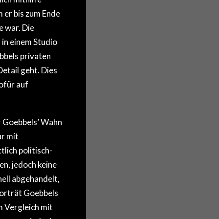
 er bis zum Ende
e war. Die
in einem Studio
bbels privaten
etail geht. Dies
ofür auf
ür Goebbels’ Wahn
r mit
lich politisch-
en, jedoch keine
ell abgehandelt,
Porträt Goebbels
m Vergleich mit