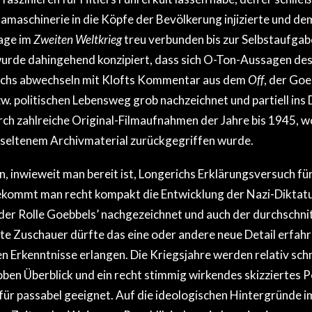
maschinerie in die Köpfe der Bevölkerung injizierte und dem
lage im
Zweiten Weltkrieg
treu verbunden bis zur Selbstaufgab
rde dahingehend konzipiert, dass sich O-Ton-Aussagen des 
ichs abwechseln mit Klofts Kommentar aus dem
Off
, der Goe
w. politischen Lebensweg grob nachzeichnet und partiell ins D
durch zahlreiche Original-Filmaufnahmen der Jahre bis 1945, w
 seltenem Archivmaterial zurückgegriffen wurde.
 inwieweit man bereit ist, Longerichs Erklärungsversuch f
bekommt man recht kompakt die Entwicklung der Nazi-Diktatu
er Rolle Goebbels’ nachgezeichnet und auch der durchschnitt
ete Zuschauer dürfte das eine oder andere neue Detail erfahr
 Erkenntnisse erlangen. Die Kriegsjahre werden relativ schn
oben Überblick und ein recht stimmig wirkendes skizziertes 
m für passabel geeignet. Auf die ideologischen Hintergründe i