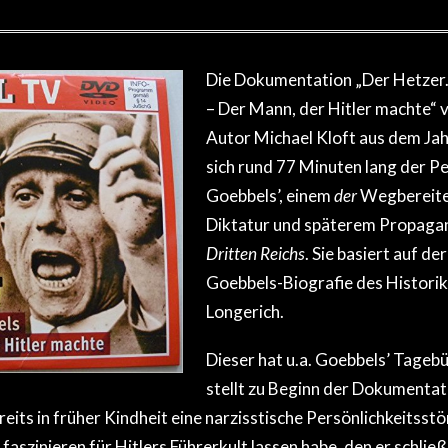
Die Dokumentation „Der Hetzer.
– Der Mann, der Hitler machte“ v
Autor Michael Kloft aus dem Ja
sich rund 77 Minuten lang der P
Goebbels’, einem
der
Wegbereiter
Diktatur und späterem Propaga
Dritten Reichs
. Sie basiert auf d
Goebbels-Biografie des Historik
Longerich.
Dieser hat u.a. Goebbels’ Tagebü
stellt zu Beginn der Dokumentati
eits in früher Kindheit eine narzisstische Persönlichkeitsstö
t faszinieren für Hitlers Führerkult lassen habe, den er schließl