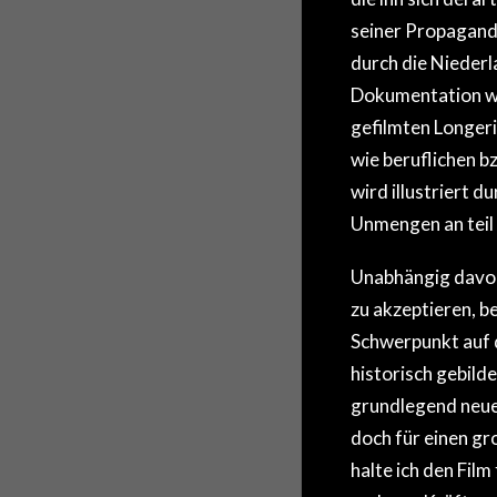
seiner Propaganda
durch die Nieder
Dokumentation wu
gefilmten Longer
wie beruflichen bz
wird illustriert 
Unmengen an teil
Unabhängig davon,
zu akzeptieren, 
Schwerpunkt auf d
historisch gebild
grundlegend neuen
doch für einen gr
halte ich den Fil