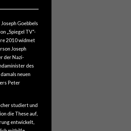
 Joseph Goebbels
on „Spiegel TV“-
hre 2010 widmet
erson Joseph
 der Nazi-
ndaminister des
er damals neuen
ers Peter
cher studiert und
on die These auf,
rung entwickelt,
ich mithilfe