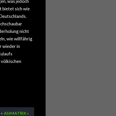
en, was jedoch
 bietet sich wie
d Deutschlands.
rchschaubar
derholung nicht
n, wie willfährig
r wieder in
ulaufs
 völkischen
 + ASIMATRIX »