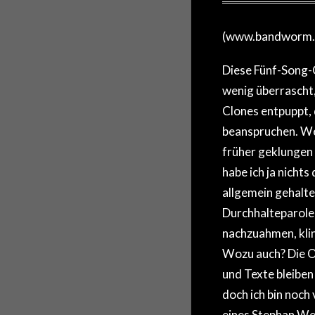
(www.bandworm.d
Diese Fünf-Song-
wenig überrascht,
Clones entpuppt, 
beanspruchen. Wen
früher geklungen 
habe ich ja nicht
allgemein gehalt
Durchhalteparole
nachzuahmen, klin
Wozu auch? Die O
und Texte bleiben 
doch ich bin noch 
eines Stephan Weid