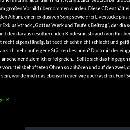
 vom großen Vorbild übernommen wurden. Diese CD enthält e
 Album, einen exklusiven Song sowie drei Livestücke plus e
r Exklusivtrack „Gottes Werk und Teufels Beitrag“, der die s
und den daraus resultierenden Kindesmissbrauch von Kirche
 recht eigenständig, ist textlich echt nicht schlecht und gefäl
 man sich mehr auf eigene Stärken besinnen? Doch mit der ein
 anscheinend ziemlich erfolgreich… Sollte sich das hingegen 
 vorurteilsbehafteten Ohren so anhören und auf den zwei, d
sein, würde mich das ebenso freuen wie überraschen. Fünf S
ger K