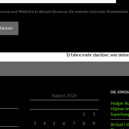
resse und Website in diesem Browser für meinen nächsten Kommentar 
 Akismet, um Spam zu reduzieren.
Erfahre mehr darüber, wie dei
DIE JÜNG
August 2026
Holger Au
M
D
M
D
F
S
S
Hübner im
Superkas
1
2
3
4
5
6
7
8
9
Brösel / 