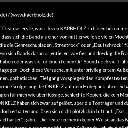
e) / (www.kaerbholz.de)
CD ist das erste, was ich von KÄRBHOLZ zu hören bekomme 
 dass sich die Band als einer von mittlerweile so vielen M
die die Genreschubladen „Streetrock“ oder „Deutschrock“ fü
n sich Bands daran orientieren, wie fies und dreckig die Fr
haben oder was sie für einen feinen Oi!-Sound noch viel frühe
s dagegen. Doch diese Versuche, mit unterprivilegiertem Auß
enen, pathetischen, Tiefgang vorspiegelnden Kampfestexten
n mit Grölgesang die ONKELZ auf dem Höhepunkt ihres Sch
gen für mich wie überflüssige, schlechte Kopien, die kein Me
NKELZ haben sich zwar aufgelöst, aber die Tonträger und d
doch erhalten und lösen sich nicht plötzlich in Luft auf. „Das L
viel härter“, gähn… Die Texte reichen in keiner Weise an das 
ners heran, auch dann nicht, wenn Zeilen wie „Ich bin die Sch