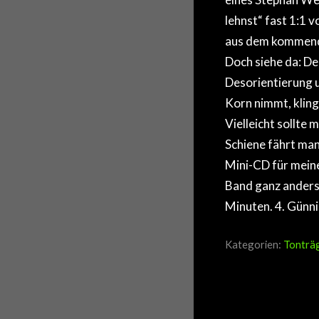
lehnst“ fast 1:1
aus dem kommenden
Doch siehe da: De
Desorientierung 
Korn nimmt, klingt
Vielleicht sollte
Schiene fährt man
Mini-CD für meine
Band ganz anders 
Minuten. 4. Günni
Kategorien:
Tonträ