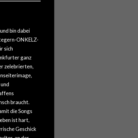
und bin dabei
öchtegern-ONKELZ-
r sich
ankfurter ganz
r zelebrierten,
enseiterimage,
 und
affens
nsch braucht.
amit die Songs
eben ist hart,
lyrische Geschick
ulter, an der