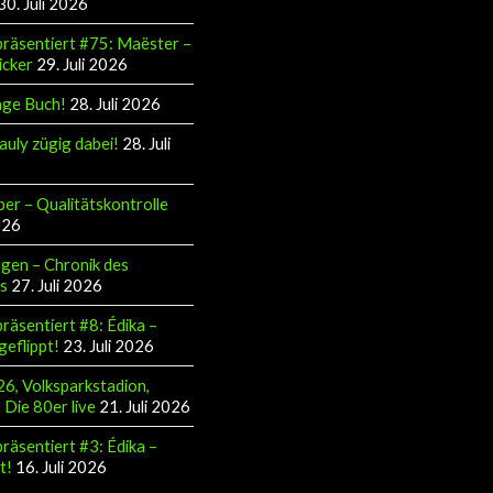
30. Juli 2026
räsentiert #75: Maëster –
icker
29. Juli 2026
äge Buch!
28. Juli 2026
auly zügig dabei!
28. Juli
ber – Qualitätskontrolle
026
gen – Chronik des
s
27. Juli 2026
räsentiert #8: Édika –
geflippt!
23. Juli 2026
6, Volksparkstadion,
Die 80er live
21. Juli 2026
räsentiert #3: Édika –
t!
16. Juli 2026