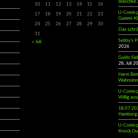
Blaschke
10
11
12
13
14
15
16
U-Comix p
17
18
19
20
21
22
23
Gummi-Kl
24
25
26
27
28
29
30
Das schr
31
Sebby’s P
« Juli
2026
Guido Sie
28. Juli 2
Harm Ben
Wahnsinn
U-Comix p
Völlig aus
18.07.202
Hamburg: 
U-Comix p
Knock Ou