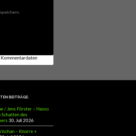
speichern.
ne Kommentardaten
STEN BEITRÄGE:
e / Jens Förster – Hasso
 Schatten des
pers
30. Juli 2026
Krischan – Knorre +