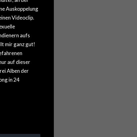
ine Auskoppelung
inen Videoclip.
exuelle
ndienern aufs
lt mir ganz gut!
gefahrenen
nur auf dieser
rei Alben der
ong in 24