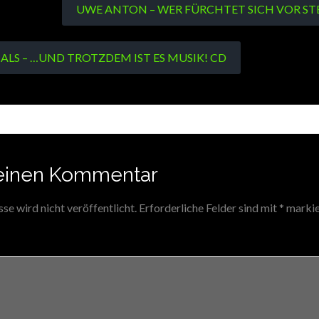
UWE ANTON – WER FÜRCHTET SICH VOR ST
HALS – …UND TROTZDEM IST ES MUSIK! CD
einen Kommentar
e wird nicht veröffentlicht.
Erforderliche Felder sind mit
*
markie