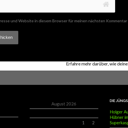
resse und Website in diesem Browser für meinen nächsten Kommentar 
 Akismet, um Spam zu reduzieren.
Erfahre mehr darüber, wie dei
DIE JÜNG
August 2026
Holger Au
M
D
M
D
F
S
S
Hübner im
Superkas
1
2