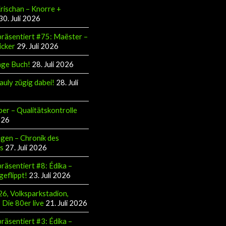
Krischan – Knorre +
30. Juli 2026
räsentiert #75: Maëster –
icker
29. Juli 2026
äge Buch!
28. Juli 2026
auly zügig dabei!
28. Juli
ber – Qualitätskontrolle
026
gen – Chronik des
s
27. Juli 2026
räsentiert #8: Édika –
geflippt!
23. Juli 2026
6, Volksparkstadion,
Die 80er live
21. Juli 2026
räsentiert #3: Édika –