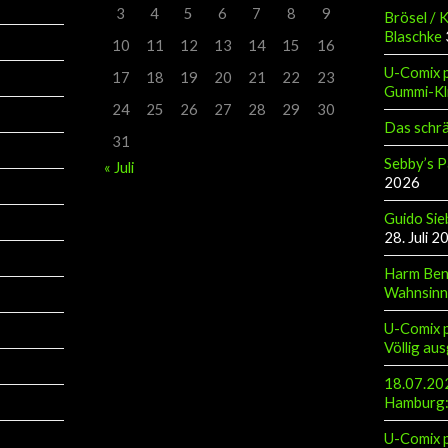
3
4
5
6
7
8
9
Brösel / 
Blaschke
10
11
12
13
14
15
16
U-Comix p
17
18
19
20
21
22
23
Gummi-Kl
24
25
26
27
28
29
30
Das schr
31
Sebby’s P
« Juli
2026
Guido Sie
28. Juli 2
Harm Ben
Wahnsinn
U-Comix p
Völlig aus
18.07.202
Hamburg: 
U-Comix p