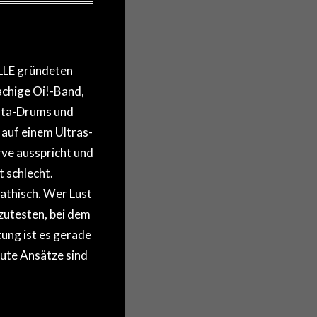
LE gründeten
chige Oi!-Band,
fta-Drums und
 auf einem Ultras-
rve ausspricht und
 schlecht.
pathisch. Wer Lust
zutesten, bei dem
tung ist es gerade
gute Ansätze sind