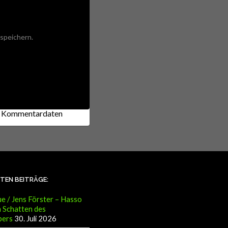
speichern.
ne Kommentardaten
STEN BEITRÄGE:
e / Jens Förster – Hasso
 Schatten des
pers
30. Juli 2026