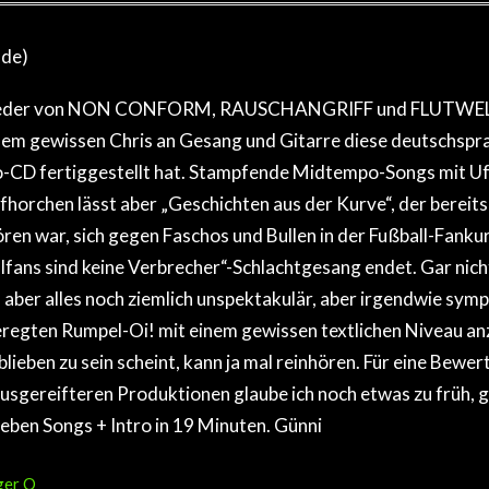
.de)
lieder von NON CONFORM, RAUSCHANGRIFF und FLUTWEL
em gewissen Chris an Gesang und Gitarre diese deutschspra
o-CD fertiggestellt hat. Stampfende Midtempo-Songs mit U
fhorchen lässt aber „Geschichten aus der Kurve“, der bereits
ören war, sich gegen Faschos und Bullen in der Fußball-Fanku
lfans sind keine Verbrecher“-Schlachtgesang endet. Gar nicht
 aber alles noch ziemlich unspektakulär, aber irgendwie sym
regten Rumpel-Oi! mit einem gewissen textlichen Niveau an
lieben zu sein scheint, kann ja mal reinhören. Für eine Bewer
ausgereifteren Produktionen glaube ich noch etwas zu früh, 
ieben Songs + Intro in 19 Minuten. Günni
ger O