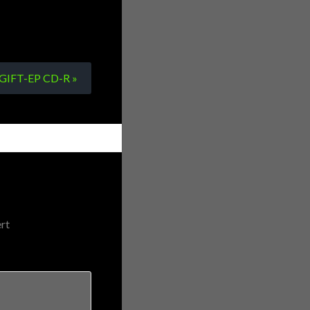
IFT-EP CD-R »
rt