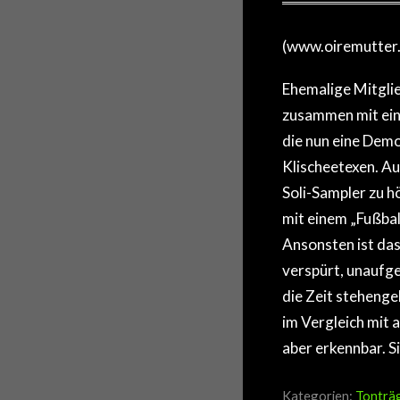
(www.oiremutter
Ehemalige Mitg
zusammen mit ein
die nun eine Dem
Klischeetexen. Au
Soli-Sampler zu h
mit einem „Fußbal
Ansonsten ist das
verspürt, unaufge
die Zeit stehengeb
im Vergleich mit 
aber erkennbar. S
Kategorien:
Tonträ