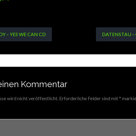
OY – YES WE CAN CD
DATENSTAU – G
einen Kommentar
e wird nicht veröffentlicht.
Erforderliche Felder sind mit
*
markie