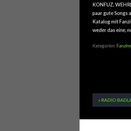
KONFUZ, WEHRLO
paar gute Songs a
Katalog mit Fanzi
weder das eine, n
Kategorien:
Fanzine
« RADIO BADLA