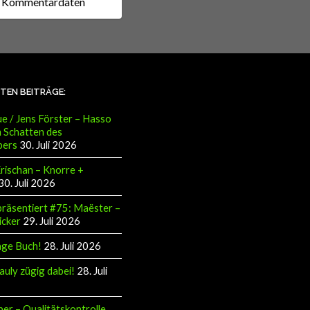
STEN BEITRÄGE:
e / Jens Förster – Hasso
 Schatten des
pers
30. Juli 2026
Krischan – Knorre +
30. Juli 2026
räsentiert #75: Maëster –
icker
29. Juli 2026
äge Buch!
28. Juli 2026
auly zügig dabei!
28. Juli
ber – Qualitätskontrolle