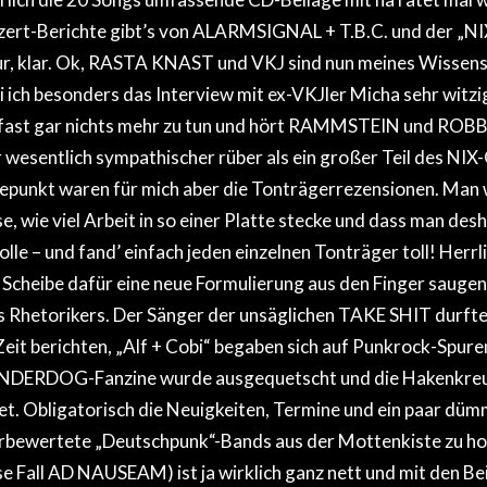
zert-Berichte gibt’s von ALARMSIGNAL + T.B.C. und der „N
r, klar. Ok, RASTA KNAST und VKJ sind nun meines Wissens 
 ich besonders das Interview mit ex-VKJler Micha sehr witzig
 fast gar nichts mehr zu tun und hört RAMMSTEIN und ROB
wesentlich sympathischer rüber als ein großer Teil des NIX-
epunkt waren für mich aber die Tonträgerrezensionen. Man 
e, wie viel Arbeit in so einer Platte stecke und dass man desh
lle – und fand’ einfach jeden einzelnen Tonträger toll! Herrli
e Scheibe dafür eine neue Formulierung aus den Finger saugen
s Rhetorikers. Der Sänger der unsäglichen TAKE SHIT durfte
eit berichten, „Alf + Cobi“ begaben sich auf Punkrock-Spure
UNDERDOG-Fanzine wurde ausgequetscht und die Hakenkre
t. Obligatorisch die Neuigkeiten, Termine und ein paar düm
terbewertete „Deutschpunk“-Bands aus der Mottenkiste zu h
ese Fall AD NAUSEAM) ist ja wirklich ganz nett und mit den B