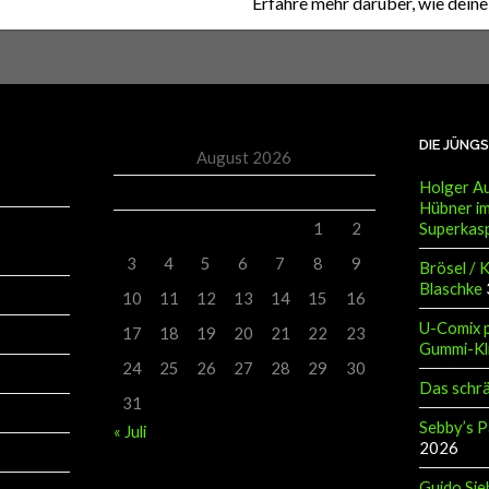
DIE JÜNG
August 2026
Holger Au
M
D
M
D
F
S
S
Hübner im
Superkas
1
2
3
4
5
6
7
8
9
Brösel / 
Blaschke
10
11
12
13
14
15
16
U-Comix p
17
18
19
20
21
22
23
Gummi-Kl
24
25
26
27
28
29
30
Das schr
31
Sebby’s P
« Juli
2026
Guido Sie