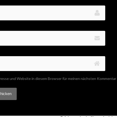
resse und Website in diesem Browser für meinen nächsten Kommentar 
 Akismet, um Spam zu reduzieren.
Erfahre mehr darüber, wie dei