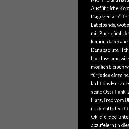
Ausführliche Kon
Dagegensein“-Tou
Labelbands, wobei
mit Punk nämlich
kommt dabei aber 
Der absolute Höh
hin, dass man wiss
möglich bleiben wo
für jeden einzeln
lacht das Herz de
seine Ossi-Punk-Z
Harz, Fred vom 
nochmal beleuchte
Ok, die Idee, un
abzufeiern (in di