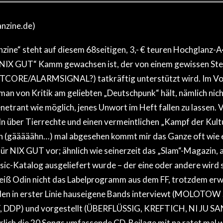
nzine.de)
ine“ steht auf diesem 68seitigen, 3,- € teuren Hochglanz-A
„NIX GUT“ Kamm gewachsen ist, der von einem gewissen Ste
TCORE/ALARMSIGNAL?) tatkräftig unterstützt wird. Im Vor
 man von Kritik am geliebten „Deutschpunk“ hält, nämlich nich
penetrant wie möglich, jenes Unwort im Heft fallen zu lassen
n über Tierrechte und einen vermeintlichen „Kampf der Kult
 (gääääähn…) mal abgesehen kommt mir das Ganze oft wie 
r NIX GUT vor; ähnlich wie seinerzeit das „Slam“-Magazin, a
c-Katalog ausgeliefert wurde – der eine oder andere wird si
iß Odin nicht das Labelprogramm aus dem FF, trotzdem erwe
rden in erster Linie hauseigene Bands interviewt (MOLOTO
DP) und vorgestellt (ÜBERFLÜSSIG, KREFTICH, NI JU S
ich die 20 Songs umfassende CD-Beilage mit na ratet mal w