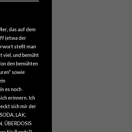
4er, das auf dem
ff (etwa der
wort stellt man
t viel, und bemüht
. Von den bemühten
uren“ sowie
ein
ls es noch
ch erinnern. Ich
ckt sich mir der
W SODA, LAK,
AN, ÜBERDOSIS
as für Bands?).