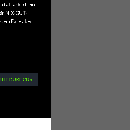
atsächlich ein
 ein NIX-GUT-
edem Falle aber
THE DUKE CD »