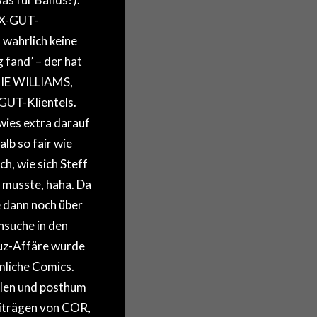
IX-GUT-
wahrlich keine
 fand’ – der hat
BIE WILLIAMS,
GUT-Klientels.
wies extra darauf
alb so fair wie
ch, wie sich Steff
 musste, haha. Da
 dann noch über
nsuche in den
uz-Affäre wurde
mliche Comics.
olen und posthum
eiträgen von COR,