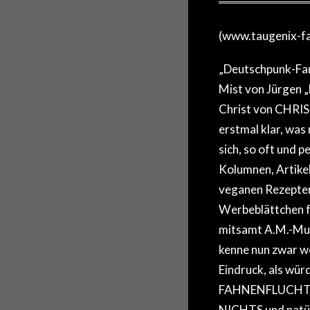
(www.taugenix-fa
„Deutschpunk-Fanz
Mist von Jürgen 
Christ von CHRIS
erstmal klar, was
sich, so oft und 
Kolumnen, Artikel
veganen Rezepten
Werbeblättchen fü
mitsamt A.M.-Musi
kenne nun zwar we
Eindruck, als wü
FAHNENFLUCHT, D
NICHTS und natürl