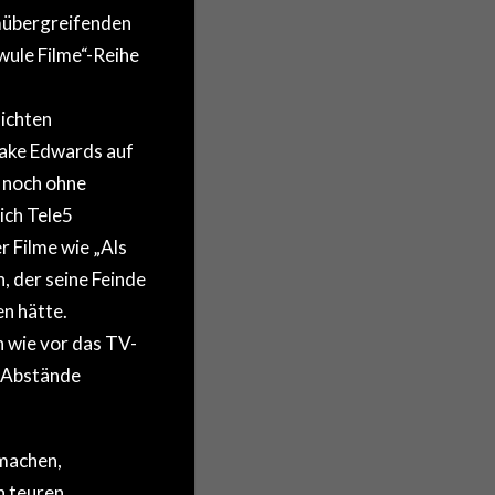
lmübergreifenden
wule Filme“-Reihe
ichten
lake Edwards auf
r noch ohne
ich Tele5
r Filme wie „Als
, der seine Feinde
n hätte.
h wie vor das TV-
s Abstände
smachen,
n teuren