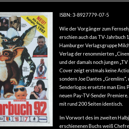
ISBN: 3-8927779-07-5
Wie der Vorgänger zum Fernseh
erschien auch das TV-Jahrbuch 1
Hamburger Verlagsgruppe Milc
Verlag der renommierten „Cinem
und der damals noch jungen „TV S
Cover zeigt erstmals keine Acti
sondern Joe Dantes „Gremlins“, 
Senderlogos ersetzte man Eins P
neuen Pay-TV-Sender Premiere. 
mit rund 200 Seiten identisch.
Im Vorwort des im zweiten Halb
erschienenen Buchs weiß Chefre