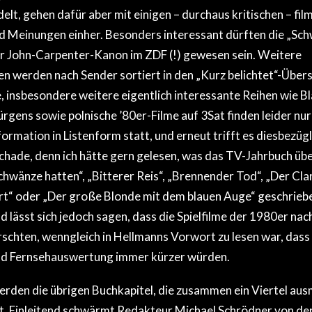
lt, gehen dafür aber mit einigen – durchaus kritischen – fi
 Meinungen einher. Besonders interessant dürften die „Sch
er John-Carpenter-Kanon im ZDF (!) gewesen sein. Weitere
n werden nach Sender sortiert in den „Kurz belichtet“-Übers
e, insbesondere weitere eigentlich interessante Reihen wie B
rgens sowie polnische ’80er-Filme auf 3Sat finden leider nu
formation in Listenform statt, und erneut trifft es diesbezügl
chade, denn ich hätte gern gelesen, was das TV-Jahrbuch übe
chwänze hatten“, „Bitterer Reis“, „Brennender Tod“, „Der Clan
rt“ oder „Der große Blonde mit dem blauen Auge“ geschriebe
ässt sich jedoch sagen, dass die Spielfilme der 1980er nac
chten, wenngleich in Hellmanns Vorwort zu lesen war, das
nd Fernsehauswertung immer kürzer würden.
erden die übrigen Buchkapitel, die zusammen ein Viertel au
 Einleitend schwärmt Redakteur Michael Schrödner von de