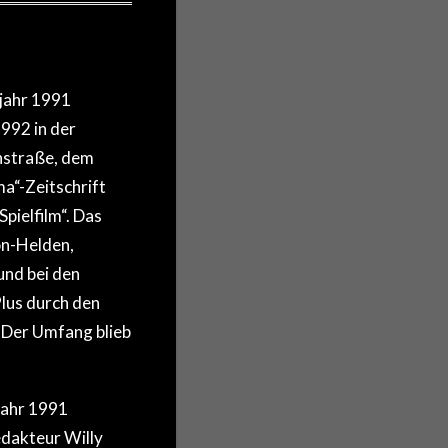
jahr 1991
992 in der
hstraße, dem
a“-Zeitschrift
pielfilm“. Das
on-Helden,
und bei den
lus durch den
Der Umfang blieb
jahr 1991
dakteur Willy