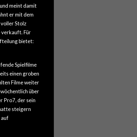
und meint damit
ähnt er mit dem
oller Stolz
 verkauft. Für
teilung bietet:
fende Spielfilme
eits einen groben
lten Filme weiter
 wöchentlich über
 Pro7, der sein
hatte steigern
 auf