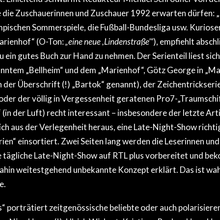
e die Zuschauerinnen und Zuschauer 1992 erwarten dürfen: 
ympischen Sommerspiele, die Fußball-Bundesliga usw. Kurios
arienhof“ (O-Ton:
„eine neue ,Lindenstraße’“
), empfiehlt absch
 ein gutes Buch zur Hand zu nehmen. Der Serienteil liest sich
anntem „Bellheim“ und dem „Marienhof“, Götz George in „Ma
n der Überschrift (!) „Bartok“ genannt), der Zeichentrickseri
oder der völlig in Vergessenheit geratenen Pro7-„Traumsch
 (in der Luft) recht interessant – insbesondere der letzte Art
ich aus der Verlegenheit heraus, eine Late-Night-Show richti
rien“ einsortiert. Zwei Seiten lang werden die Leserinnen und
 tägliche Late-Night-Show auf RTL plus vorbereitet und be
ahin weitestgehend unbekannte Konzept erklärt. Das ist wah
e.
s“ porträtiert zeitgenössische beliebte oder auch polarisier