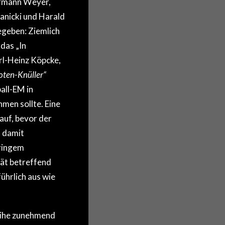
Hermann Weyer,
anicki und Harald
egeben: Ziemlich
das „In
rl-Heinz Köpcke,
ten-Knüller“
all-EM in
men sollte. Eine
auf, bevor der
t damit
eringem
tät betreffend
ührlich aus wie
reihe zunehmend