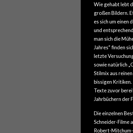
Wie gehabt lebt d
großen Bildern. E
es sich um einen 
und entsprechend
man sich die Mühe
Jahres“ finden sich
letzte Versuchung
sowie natürlich „
Stilmix aus rein
bissigen Kritiken
Texte zuvor berei
Jahrbüchern der Fa
Die einzelnen Bes
Schneider-Filme a
Robert-Mitchum-,