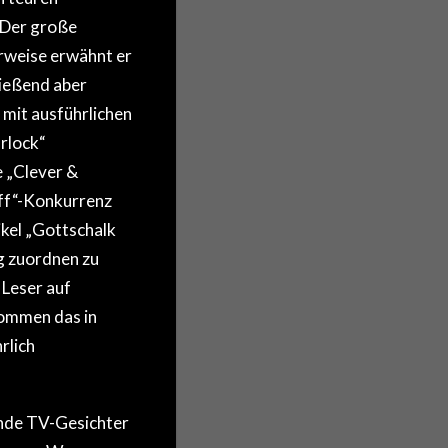
„Der große
erweise erwähnt er
ließend aber
 mit ausführlichen
rlock“
e „Clever &
iff“-Konkurrenz
ikel „Gottschalk
g zuordnen zu
 Leser auf
kommen das in
rlich
ende TV-Gesichter