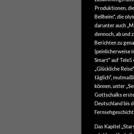
Produktionen, di
Bellheim“, die ol
darunter auch „M
dennoch, ab und zu
Berichten zu gen
(peinlicherweise i
Smart“ auf Tele5 
„Glückliche Reise“
täglich“, mutmaßl
können, unter „Se
Gottschalks erste
Deutschland bis d
Fernsehgeschicht
Das Kapitel „Star