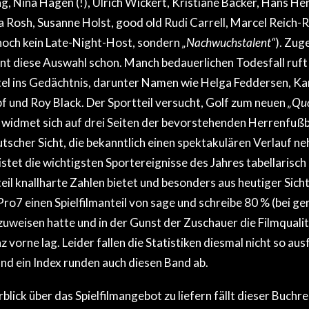
g, Nina Hagen (!), Ulrich Wickert, Kristiane Backer, Hans 
a Rosh, Susanne Holst, good old Rudi Carrell, Marcel Reich-R
noch kein Late-Night-Host, sondern
„Nachwuchstalent“
). Zug
eint diese Auswahl schon. Manch bedauerlichen Todesfall ruft 
l ins Gedächtnis, darunter Namen wie Helga Feddersen, Ka
 und Roy Black. Der Sportteil versucht, Golf zum neuen
„Quo
widmet sich auf drei Seiten der bevorstehenden Herrenfußb
scher Sicht, die bekanntlich einen spektakulären Verlauf neh
stet die wichtigsten Sportereignisse des Jahres tabellarisch 
teil knallharte Zahlen bietet und besonders aus heutiger Sich
Pro7 einen Spielfilmanteil von sage und schreibe 80 % (bei g
uweisen hatte und in der Gunst der Zuschauer die Filmquali
vorne lag. Leider fallen die Statistiken diesmal nicht so ausf
nd ein Index runden auch diesen Band ab.
lick über das Spielfilmangebot zu liefern fällt dieser Buch