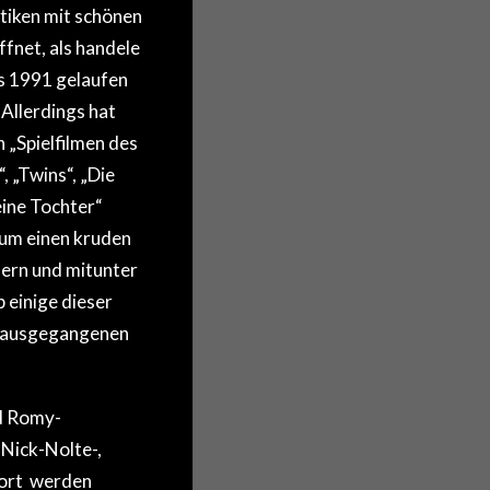
itiken mit schönen
ffnet, als handele
ts 1991 gelaufen
Allerdings hat
 „Spielfilmen des
, „Twins“, „Die
eine Tochter“
 um einen kruden
ern und mitunter
 einige dieser
vorausgegangenen
nd Romy-
 Nick-Nolte-,
dort werden