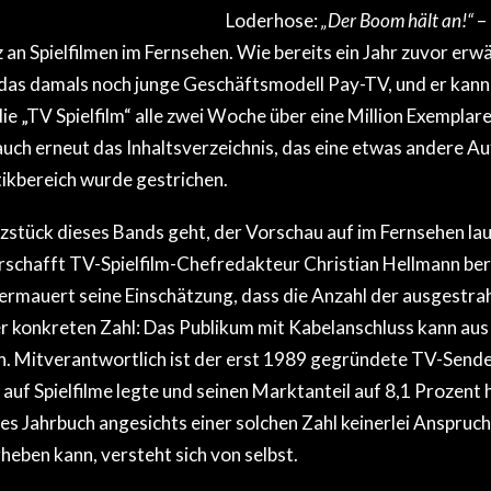
Loderhose:
„Der Boom hält an!“
– 
 an Spielfilmen im Fernsehen. Wie bereits ein Jahr zuvor erw
as damals noch junge Geschäftsmodell Pay-TV, und er kann v
ie „TV Spielfilm“ alle zwei Woche über eine Million Exemplare
auch erneut das Inhaltsverzeichnis, das eine etwas andere Auf
ikbereich wurde gestrichen.
stück dieses Bands geht, der Vorschau auf im Fernsehen lau
rschafft TV-Spielfilm-Chefredakteur Christian Hellmann ber
ermauert seine Einschätzung, dass die Anzahl der ausgestrah
r konkreten Zahl: Das Publikum mit Kabelanschluss kann aus
. Mitverantwortlich ist der erst 1989 gegründete TV-Sender
f Spielfilme legte und seinen Marktanteil auf 8,1 Prozent 
es Jahrbuch angesichts einer solchen Zahl keinerlei Anspruch
heben kann, versteht sich von selbst.