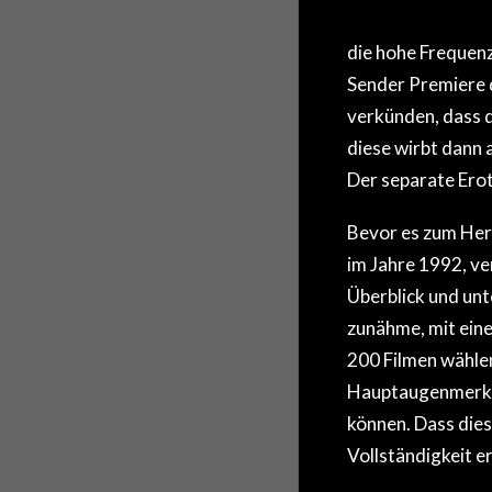
die hohe Frequenz
Sender Premiere d
verkünden, dass d
diese wirbt dann 
Der separate Erot
Bevor es zum Herz
im Jahre 1992, ve
Überblick und unt
zunähme, mit eine
200 Filmen wählen
Hauptaugenmerk au
können. Dass dies
Vollständigkeit er