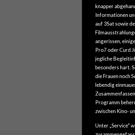
knapper abgehande
Informationen und
auf 3Sat sowie d
Filmausstrahlunge
angerissen, einig
Pro7 oder Curd Jü
jegliche Begleitin
besonders hart. S
die Frauen noch S
lebendig einmaue
Zusammenfassend l
Programm beherrs
zwischen Kino- u
Unter „Service“ w
zusammengefasst.