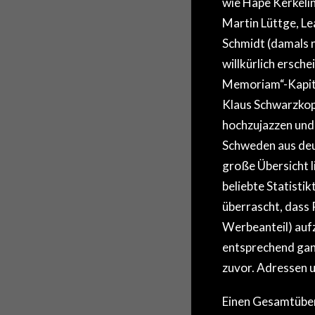
wie Hape Kerkelin
Martin Lüttge, Le
Schmidt (damals 
willkürlich ersch
Memoriam“-Kapite
Klaus Schwarzkopf
hochzujazzen und 
Schweden aus deut
große Übersicht li
beliebte Statistik
überrascht, dass 
Werbeanteil) aufz
entsprechend ganz 
zuvor. Adressen u
Einen Gesamtüberb