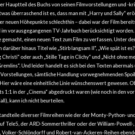
er Hauptteil des Buchs von seinen Filmvorstellungen und -kr
twas überraschend ist es, dass man mit „Harry und Sally“ erö
der neuen Höhepunkte schlechthin – dabei war der Film berei
 im vorausgegangenen TV-Jahrbuch berücksichtigt worden. 
 gemacht, einen neuen Text zum Film zu verfassen. Unter den
 darüber hinaus Titel wie „Stirb langsam II“, „Wie spät ist es?“
 Christi“ oder auch „Stille Tage in Clichy“ und „Nicht ohne m
Gremlins“. Und leider handelt es sich bei den Texten abermals
en Vorstellungen, sämtliche Handlung vorwegnehmenden Spoil
. Hier wäre eine einheitliche Linie wünschenswert gewesen. Ob
ts 1:1 in der „Cinema“ abgedruckt waren (wie noch in den 
ll), kann ich nicht beurteilen.
tandteile diverser Filmreihen wie der der Monty-Python- u
uf Tele5, der ARD-Sommerthriller oder der William-Powell-,
 Volker-Schlöndorff und Robert-van-Ackeren-Reihen eben