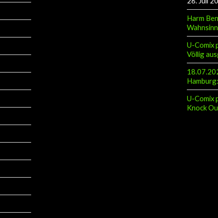
Harm Ben
Wahnsinn
U-Comix p
Völlig aus
18.07.202
Hamburg: 
U-Comix p
Knock Ou