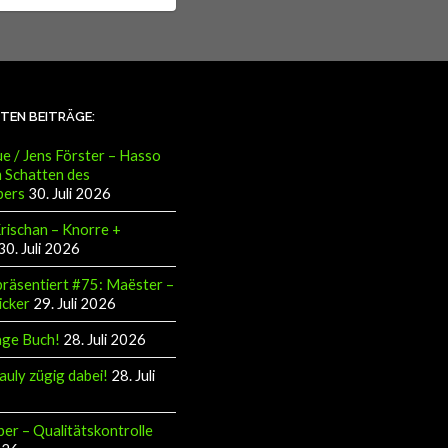
STEN BEITRÄGE:
e / Jens Förster – Hasso
 Schatten des
pers
30. Juli 2026
Krischan – Knorre +
30. Juli 2026
räsentiert #75: Maëster –
icker
29. Juli 2026
äge Buch!
28. Juli 2026
auly zügig dabei!
28. Juli
ber – Qualitätskontrolle
026