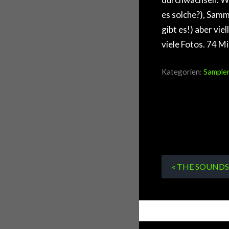
es solche?), Samm
gibt es!) aber vie
viele Fotos. 74 M
Kategorien:
Sample
« THE SOUNDS