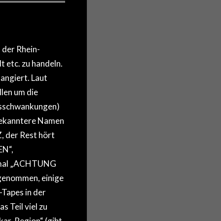
 der Rhein-
 etc. zu handeln.
tangiert. Laut
len um die
t(sschwankungen)
 Bekanntere Namen
, der Rest hört
N“,
 mal „ACHTUNG
fgenommen, einige
-Tapes in der
 Teil viel zu
ar-Region“ (gibt