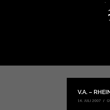
V.A. – RH
14. JULI 2007
/
G