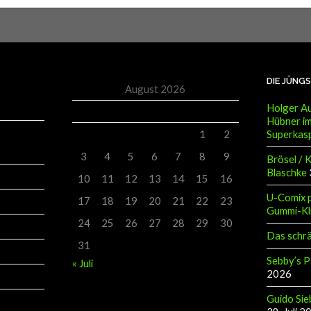
DIE JÜNG
August 2026
Holger Au
M
D
M
D
F
S
S
Hübner im
Superkas
1
2
3
4
5
6
7
8
9
Brösel / 
Blaschke
10
11
12
13
14
15
16
U-Comix p
17
18
19
20
21
22
23
Gummi-Kl
24
25
26
27
28
29
30
Das schr
31
Sebby’s P
« Juli
2026
Guido Sie
28. Juli 2