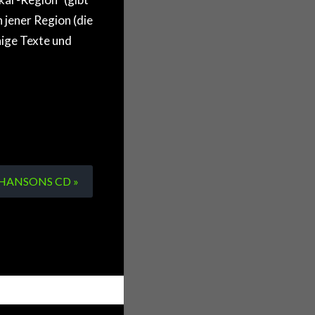
 jener Region (die
nige Texte und
CHANSONS CD »