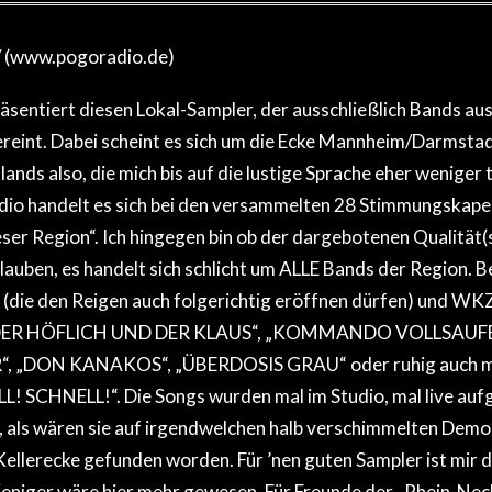
/ (www.pogoradio.de)
sentiert diesen Lokal-Sampler, der ausschließlich Bands aus
eint. Dabei scheint es sich um die Ecke Mannheim/Darmstadt
ands also, die mich bis auf die lustige Sprache eher weniger 
io handelt es sich bei den versammelten 28 Stimmungskapel
ser Region“. Ich hingegen bin ob der dargebotenen Qualitä
glauben, es handelt sich schlicht um ALLE Bands der Region.
(die den Reigen auch folgerichtig eröffnen dürfen) und WKZ
„DER HÖFLICH UND DER KLAUS“, „KOMMANDO VOLLSAUFE
, „DON KANAKOS“, „ÜBERDOSIS GRAU“ oder ruhig auch
! SCHNELL!“. Die Songs wurden mal im Studio, mal live au
s, als wären sie auf irgendwelchen halb verschimmelten Demo
ellerecke gefunden worden. Für ’nen guten Sampler ist mir das
niger wäre hier mehr gewesen. Für Freunde der „Rhein-Neck