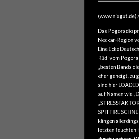
(www.nixgut.de) 
Das Pogoradio prä
Neckar-Region ver
Eine Ecke Deutschl
Rüdi vom Pogorad
„besten Bands die
eher geneigt, zu 
sind hier LOADED 
auf Namen wie 
„STRESSFAKTOR“
SPITFIRE SCHNELL
klingen allerding
letzten feuchten K
durchwachsen. We