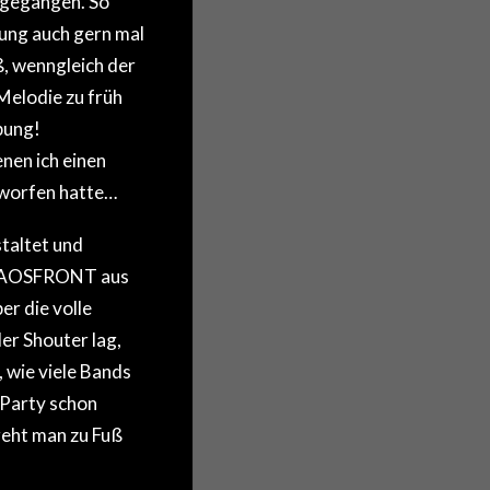
ung auch gern mal
ß, wenngleich der
-Melodie zu früh
bung!
nen ich einen
eworfen hatte…
staltet und
CHAOSFRONT aus
r die volle
er Shouter lag,
, wie viele Bands
 Party schon
geht man zu Fuß