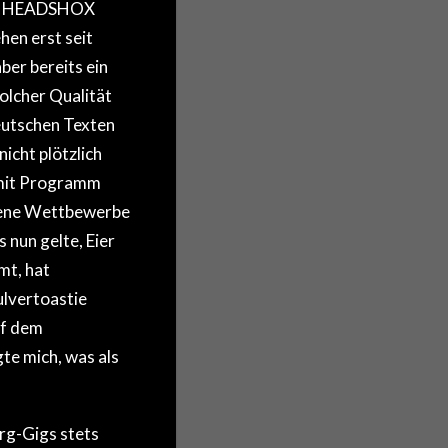
die HEADSHOX
hen erst seit
er bereits ein
olcher Qualität
utschen Texten
icht plötzlich
 mit Programm
edene Wettbewerbe
 nun gelte, Eier
mt, hat
lvertoastie
uf dem
te mich, was als
rg-Gigs stets