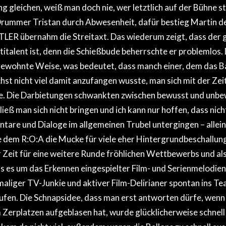
g gleichen, weiß man doch nie, wer letztlich auf der Bühne s
Drummer Tristan durch Abwesenheit, dafür bestieg Martin 
TLER übernahm die Streitaxt. Das wiederum zeigt, dass der 
titalent ist, denn die Schießbude beherrschte er problemlos. 
 gewohnte Weise, was bedeutet, dass manch einer, dem das B
chst nicht viel damit anzufangen wusste, man sich mit der Zeit
te. Die Darbietungen schwankten zwischen bewusst und unbe
eß man sich nicht bringen und ich kann nur hoffen, dass nicht 
re und Dialoge im allgemeinen Trubel untergingen – allein 
e dem R:O:A die Mucke für viele eher Hintergrundbeschallung 
Zeit für eine weitere Runde fröhlichen Wettbewerbs und als
ss es um das Erkennen eingespielter Film- und Serienmelodien 
maliger TV-Junkie und aktiver Film-Delirianer spontan ins T
ufen. Die Schnapsidee, dass man erst antworten dürfe, wenn
m Zerplatzen aufgeblasen hat, wurde glücklicherweise schnel
 kam da nicht viel, außerdem waren die Ballons zu schnell a