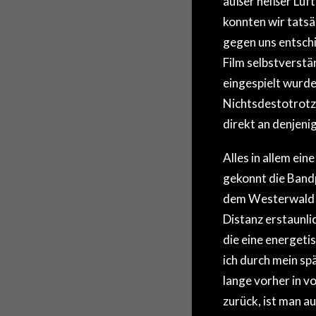
konnten wir tatsä
gegen uns entschi
Film selbstverstän
eingespielt wurde,
Nichtsdestotrotz 
direkt an denjen
Alles in allem ein
gekonnt die Ban
dem Westerwald m
Distanz erstaunlic
die eine energetis
ich durch mein sp
lange vorher in v
zurück, ist man a