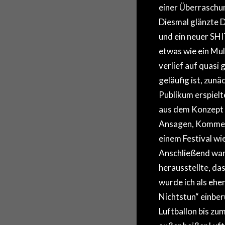
einer Überraschun
Diesmal glänzte 
und ein neuer SHI
etwas wie ein Mul
verlief auf quasi
geläufig ist, zunä
Publikum erspiel
aus dem Konzept li
Ansagen, Kommenta
einem Festival wi
Anschließend war 
herausstellte, da
wurde ich als ehe
Nichtstun“ einber
Luftballon bis zu
außer heißer Luft