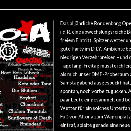
Das alljährliche Rondenbarg Ope
i.d.R. eine abwechslungsreiche 
freiem Eintritt, Spitzenwetter 
gute Party im D.I.Y.-Ambiente b
niedrigen Verzehrpreisen – und d
Tage lang. Freitag musste ich lei
als mich unser DMF-Proberaum 
Samstagabend ausgespuckt hat, 
spontan, noch vorbeizugucken. Al
paar Leute eingesammelt und be
Wetter für ein solches Unterfan
Fuß von Altona zum Wagenplatz g
eintraf, spielte gerade eine neue