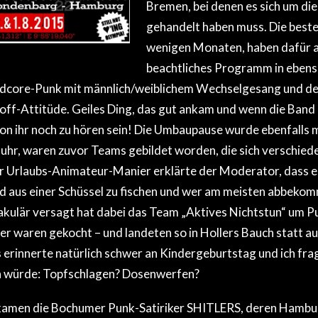
Bremen, bei denen es sich um 
gehandelt haben muss. Die beste
wenigen Monaten, haben dafür ab
beachtliches Programm in ebens
dcore-Punk mit männlich/weiblichem Wechselgesang und de
off-Attitüde. Geiles Ding, das gut ankam und wenn die Band n
von ihr noch zu hören sein! Die Umbaupause wurde ebenfalls
erfuhr, waren zuvor Teams gebildet worden, die sich verschi
ter Urlaubs-Animateur-Manier erklärte der Moderator, dass es
d aus einer Schüssel zu fischen und wer am meisten abbekom
kulär versagt hat dabei das Team „Aktives Nichtstun“ um Pu
Eier waren gekocht – und landeten so in Hollers Bauch statt a
erinnerte natürlich schwer an Kindergeburtstag und ich frag
 würde: Topfschlagen? Dosenwerfen?
kamen die Bochumer Punk-Satiriker SHITLERS, deren Hambu