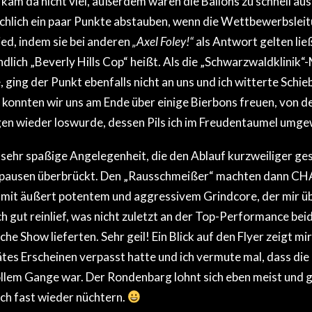
chlich ein paar Punkte abstauben, wenn die Wettbewerbsleit
ed, indem sie bei anderen
„Axel Foley!“
als Antwort gelten lie
dlich „Beverly Hills Cop“ heißt. Als die „Schwarzwaldklinik“
 ging der Punkt ebenfalls nicht an uns und ich witterte Schie
konnten wir uns am Ende über einige Bierbons freuen, von de
igen wieder loswurde, dessen Pils ich im Freudentaumel umg
e sehr spaßige Angelegenheit, die den Ablauf kurzweiliger ge
dpausen überbrückt. Den „Rausschmeißer“ machten dann 
it äußert potentem und aggressivem Grindcore, der mir übe
h gut reinlief, was nicht zuletzt an der Top-Performance beid
che Show lieferten. Sehr geil! Ein Blick auf den Flyer zeigt mir
ätes Erscheinen verpasst hatte und ich vermute mal, dass die
ollem Gange war. Der Rondenbarg lohnt sich eben meist und 
uch fast wieder nüchtern.