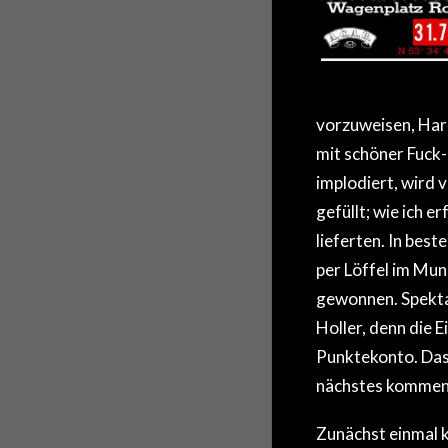
vorzuweisen, Har
mit schöner Fuck-
implodiert, wird 
gefüllt; wie ich 
lieferten. In bes
per Löffel im Mun
gewonnen. Spekta
Holler, denn die 
Punktekonto. Das 
nächstes kommen
Zunächst einmal 