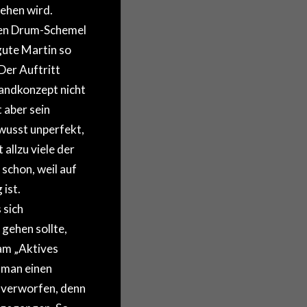
tehen wird.
den Drum-Schemel
gute Martin so
Der Auftritt
andkonzept nicht
 aber sein
wusst unperfekt,
allzu viele der
schon, weil auf
ist.
 sich
gehen sollte,
eam „Aktives
 man einen
l verworfen, denn
usgegangen. So