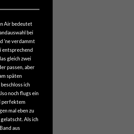
n Air bedeutet
Bandauswahl bei
und ‘ne verdammt
ei entsprechend
as gleich zwei
der passen, aber
am späten
beschloss ich
so noch flugs ein
i perfektem
gen mal eben zu
elatscht. Als ich
 Band aus