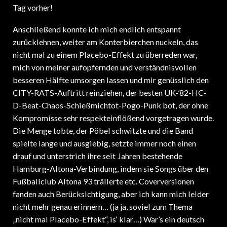
Tag vorher!
Anschließend konnte ich mich endlich entspannt
zurücklehnen, weiter am Konterbierchen nuckeln, das
nicht mal zu einem Placebo-Effekt zu überreden war,
mich von meiner aufopfernden und verständnisvollen
besseren Hälfte umsorgen lassen und mir genüsslich den
CITY-RATS-Auftritt reinziehen, der besten UK-’82-HC-
D-Beat-Chaos-Schießmichtot-Pogo-Punk bot, der ohne
Kompromisse sehr respekteinflößend vorgetragen wurde.
Die Menge tobte, der Pöbel schwitzte und die Band
spielte lange und ausgiebig, setzte immer noch einen
drauf und unterstrich ihre seit Jahren bestehende
Hamburg-Altona-Verbindung, indem sie Songs über den
Fußballclub Altona 93 trällerte etc. Coverversionen
fanden auch Berücksichtigung, aber ich kann mich leider
nicht mehr genau erinnern… (ja ja, soviel zum Thema
„nicht mal Placebo-Effekt“, is‘ klar…) War’s ein deutsch