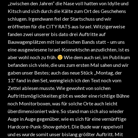
„zwischen den Jahren“ die Nase voll hatten von Idylle und
Kitsch und sich durch die Kälte zum Ort des Geschehens
schlugen. Irgendwann fiel der Startschuss und wir
eröffneten für die CITY RATS aus Israel. Witzigerweise
fanden zwei unserer bis dato drei Auftritte auf
Bauwagenplätzen mit israelischen Bands statt – um uns
eine ausgewiesene Israel-Konnektschn anzudichten, ist es
aber wohl noch zu früh.
Wie dem auch sei, im Publikum
befanden sich viele, die uns zum ersten Mal sahen und wir
gaben unser Bestes; auch das neue Stück „Montag, der
13.“ fand in den Set, wenngleich ich den Text noch vom
Zettel ablesen musste. Wie gewohnt von solchen
Auftrittsmöglichkeiten gibt es weder eine richtige Bühne
noch Monitorboxen, was für solche Orte auch leicht
überdimensioniert wäre. So stand man sich also wieder
Auge in Auge gegenüber, wie es sich für eine vernünftige
Hardcore-Punk-Show gehört. Die Bude war rappelvoll
und es wurde somit unser bislang größter Auftritt. Mit