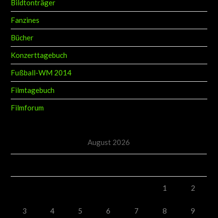
Bildtonträger
Fanzines
Bücher
Konzerttagebuch
Fußball-WM 2014
Filmtagebuch
Filmforum
August 2026
M
D
M
D
F
S
S
1
2
3
4
5
6
7
8
9